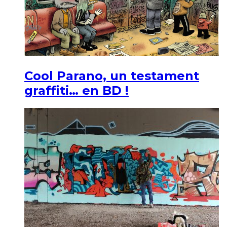
Cool Parano, un testament
graffiti… en BD !