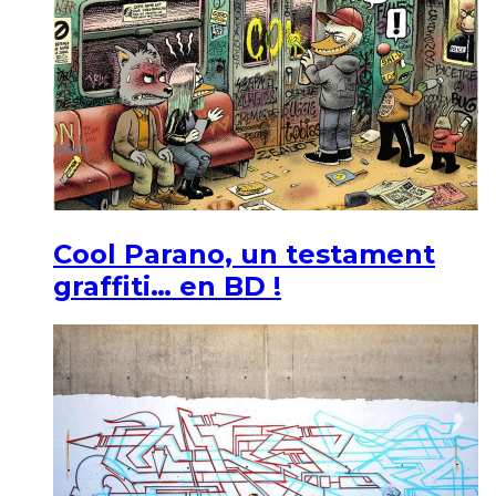
Cool Parano, un testament
graffiti… en BD !