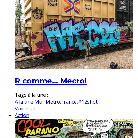
R comme… Mecro!
Tags à la une :
A la une
,
Mur
,
Métro
,
France
,
#12shot
Voir tout
Action