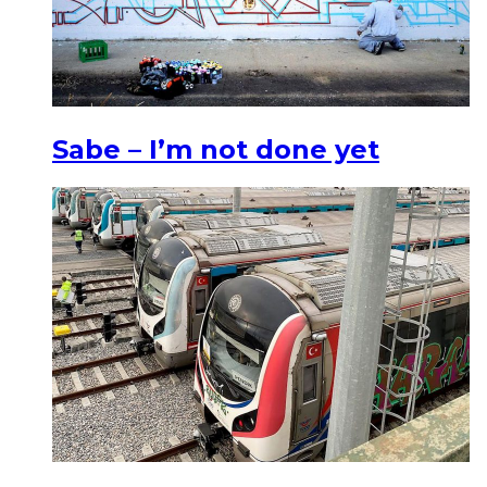
Sabe – I’m not done yet