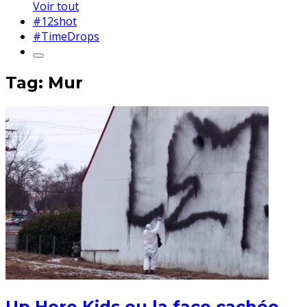
Voir tout
#12shot
#TimeDrops
Tag: Mur
Up Here Kids ou la face cachée