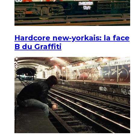
Hardcore new-yorkais: la face
B du Graffiti