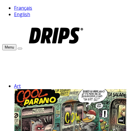
Français
English
Menu
Art