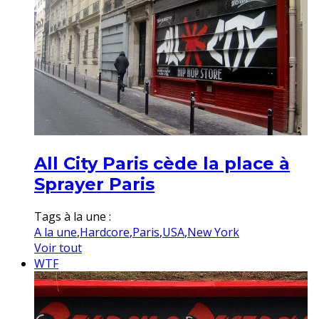
All City Paris cède la place à
Sprayer Paris
Tags à la une :
A la une
,
Hardcore
,
Paris
,
USA
,
New York
Voir tout
WTF