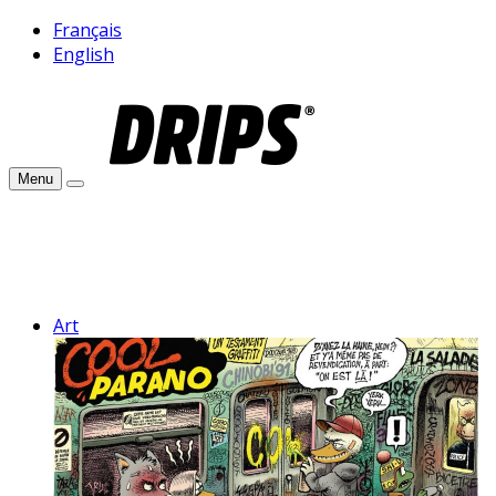
Français
English
Menu
Art