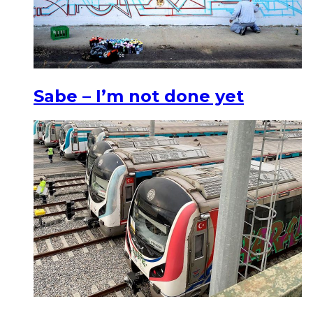
Sabe – I’m not done yet