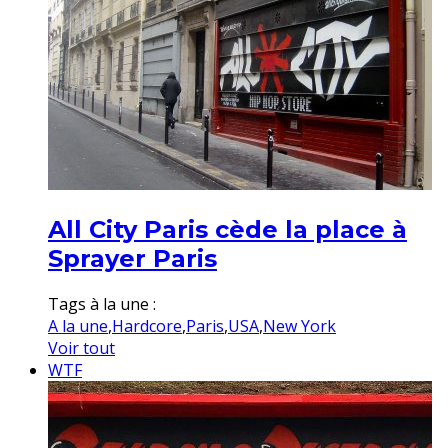
All City Paris cède la place à
Sprayer Paris
Tags à la une :
A la une
,
Hardcore
,
Paris
,
USA
,
New York
Voir tout
WTF