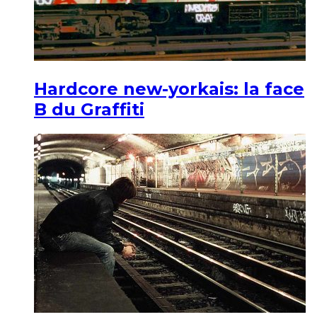
Hardcore new-yorkais: la face
B du Graffiti