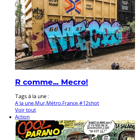
R comme… Mecro!
Tags à la une :
A la une
,
Mur
,
Métro
,
France
,
#12shot
Voir tout
Action