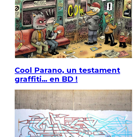
Cool Parano, un testament
graffiti… en BD !