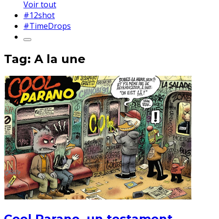
Voir tout
#12shot
#TimeDrops
Tag: A la une
Cool Parano, un testament