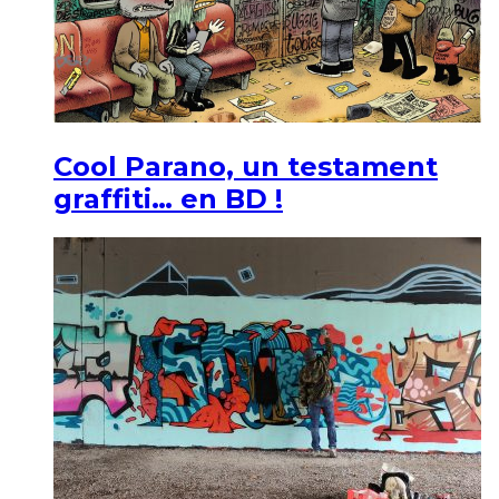
Cool Parano, un testament
graffiti… en BD !