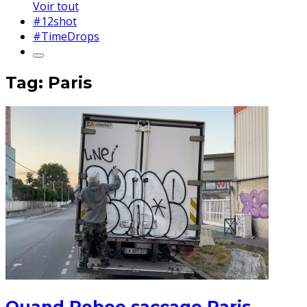
Voir tout
#12shot
#TimeDrops
Tag: Paris
Quand Reboe saccage Paris