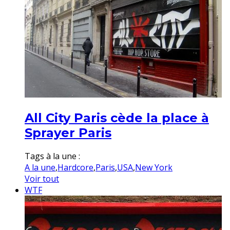
All City Paris cède la place à
Sprayer Paris
Tags à la une :
A la une
,
Hardcore
,
Paris
,
USA
,
New York
Voir tout
WTF