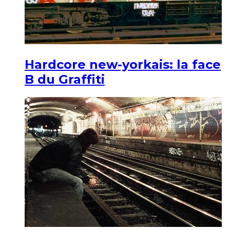
Hardcore new-yorkais: la face
B du Graffiti