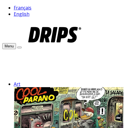
Français
English
Menu
Art