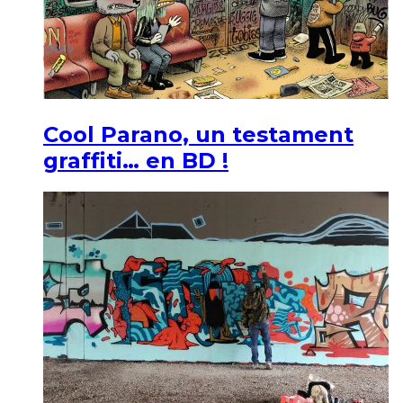
Cool Parano, un testament
graffiti… en BD !