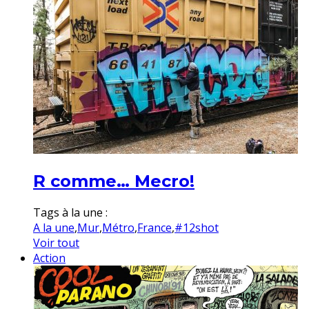
R comme… Mecro!
Tags à la une :
A la une
,
Mur
,
Métro
,
France
,
#12shot
Voir tout
Action