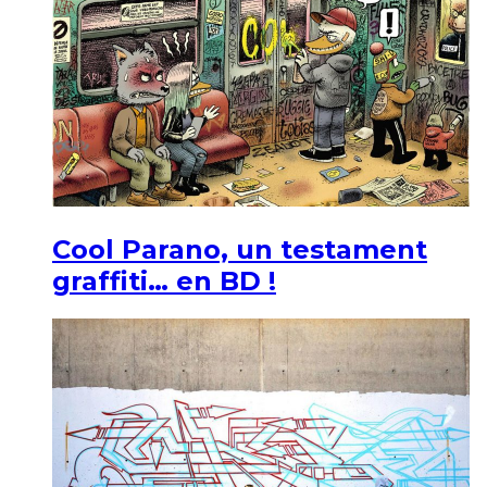
Cool Parano, un testament
graffiti… en BD !