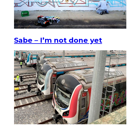
Sabe – I’m not done yet