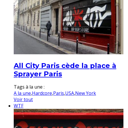
All City Paris cède la place à
Sprayer Paris
Tags à la une :
A la une
,
Hardcore
,
Paris
,
USA
,
New York
Voir tout
WTF