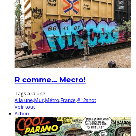
R comme… Mecro!
Tags à la une :
A la une
,
Mur
,
Métro
,
France
,
#12shot
Voir tout
Action