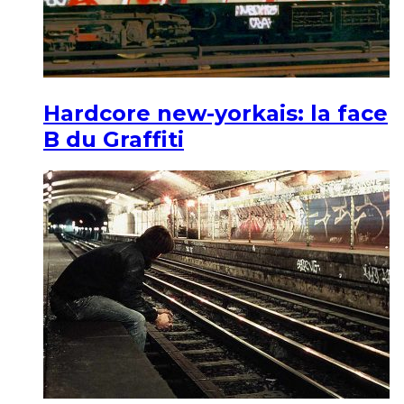
Hardcore new-yorkais: la face
B du Graffiti