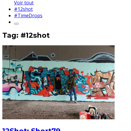
Voir tout
#12shot
#TimeDrops
Tag: #12shot
12Shot: Short79