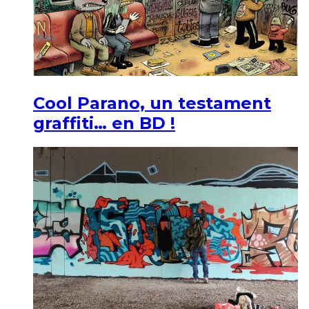
Cool Parano, un testament
graffiti… en BD !