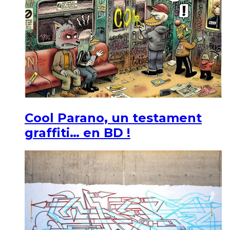
Cool Parano, un testament
graffiti… en BD !