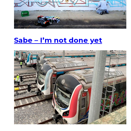
Sabe – I’m not done yet