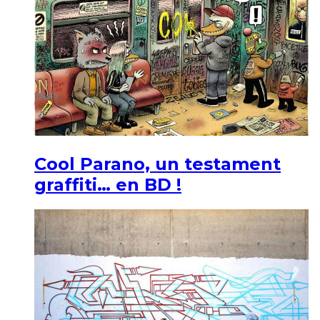
Cool Parano, un testament
graffiti… en BD !