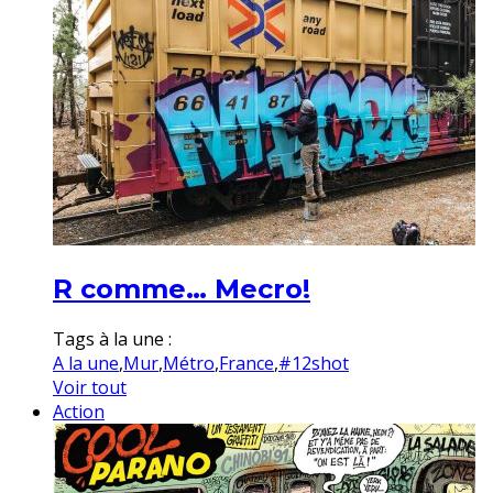
R comme… Mecro!
Tags à la une :
A la une
,
Mur
,
Métro
,
France
,
#12shot
Voir tout
Action