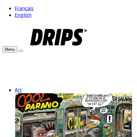
Français
English
Menu
Art