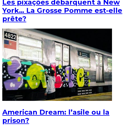
Les pixações débarquent à New
York… La Grosse Pomme est-elle
prête?
American Dream: l’asile ou la
prison?