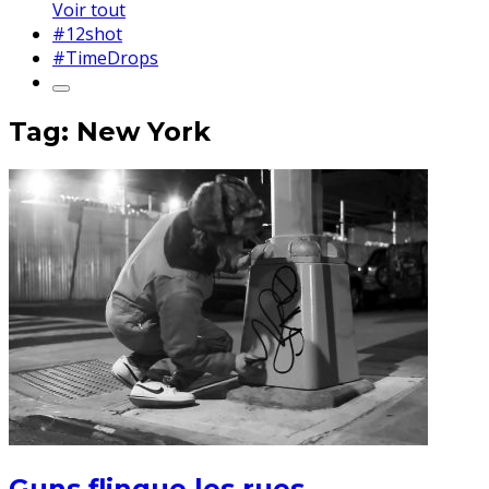
Voir tout
#12shot
#TimeDrops
Tag: New York
Guns flingue les rues