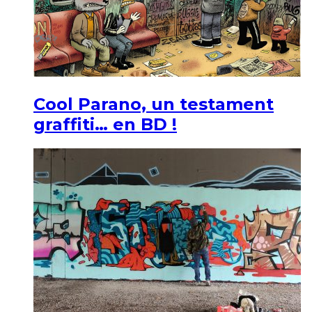
Cool Parano, un testament
graffiti… en BD !