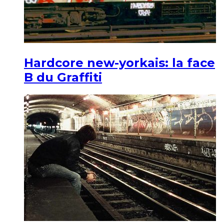
Hardcore new-yorkais: la face
B du Graffiti