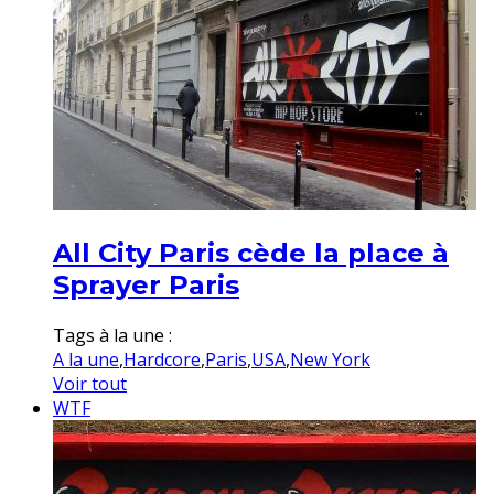
All City Paris cède la place à
Sprayer Paris
Tags à la une :
A la une
,
Hardcore
,
Paris
,
USA
,
New York
Voir tout
WTF