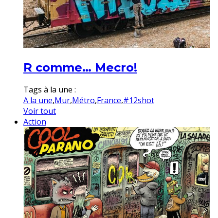
R comme… Mecro!
Tags à la une :
A la une
,
Mur
,
Métro
,
France
,
#12shot
Voir tout
Action