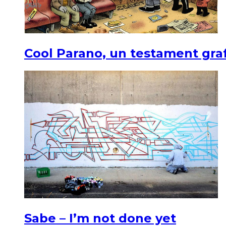
Cool Parano, un testament graf
Sabe – I’m not done yet