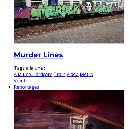
Murder Lines
Tags à la une :
A la une
,
Hardcore
,
Train
,
Vidéo
,
Métro
Voir tout
Reportages