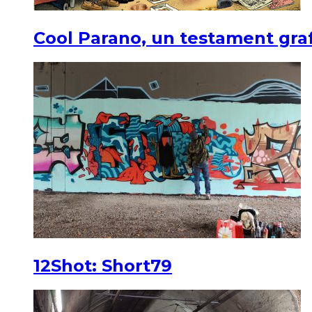
Cool Parano, un testament graf
12Shot: Short79