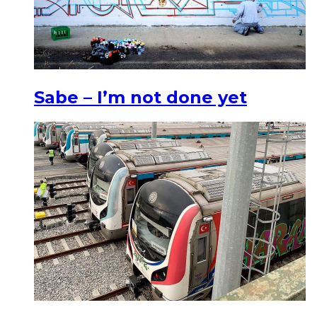
Sabe – I’m not done yet