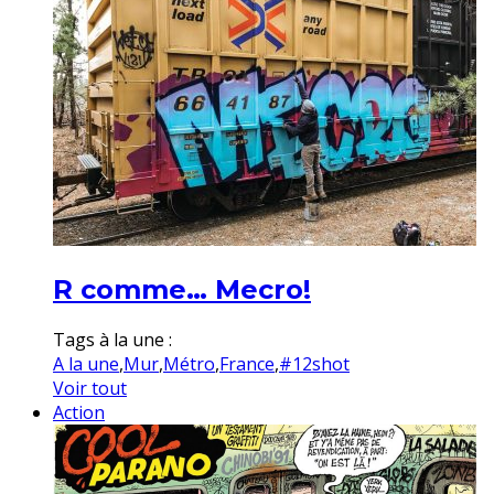
R comme… Mecro!
Tags à la une :
A la une
,
Mur
,
Métro
,
France
,
#12shot
Voir tout
Action