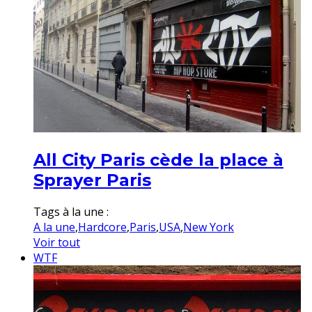
All City Paris cède la place à
Sprayer Paris
Tags à la une :
A la une
,
Hardcore
,
Paris
,
USA
,
New York
Voir tout
WTF