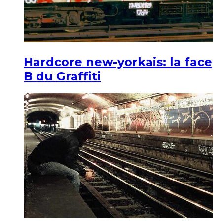
Hardcore new-yorkais: la face
B du Graffiti