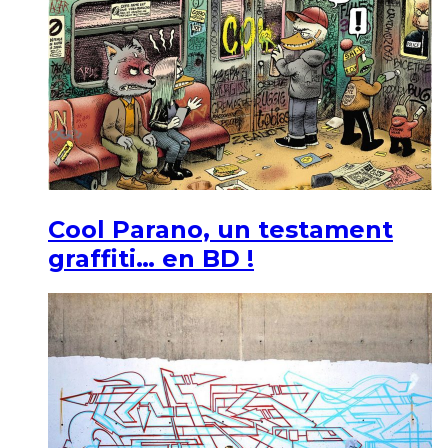
Cool Parano, un testament
graffiti… en BD !