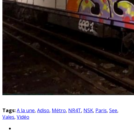
Tags:
A la une
,
Adiso
,
Métro
,
NR4T
,
NSK
,
Paris
,
See
,
Vales
,
Vidéo