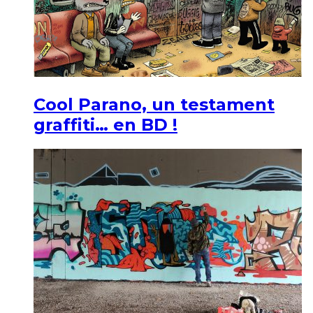
Cool Parano, un testament
graffiti… en BD !