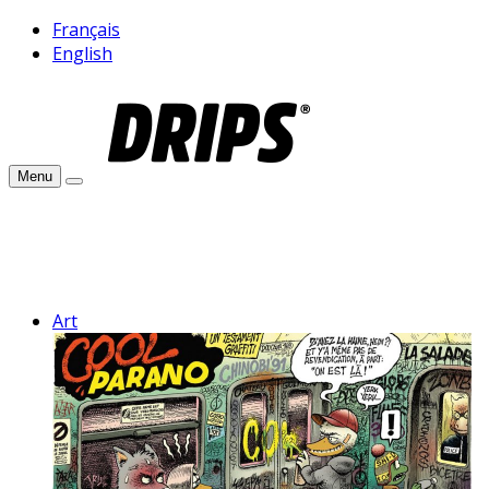
Français
English
Menu
Art