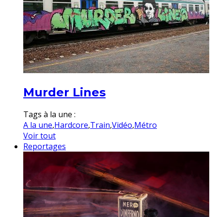
Murder Lines
Tags à la une :
A la une
,
Hardcore
,
Train
,
Vidéo
,
Métro
Voir tout
Reportages