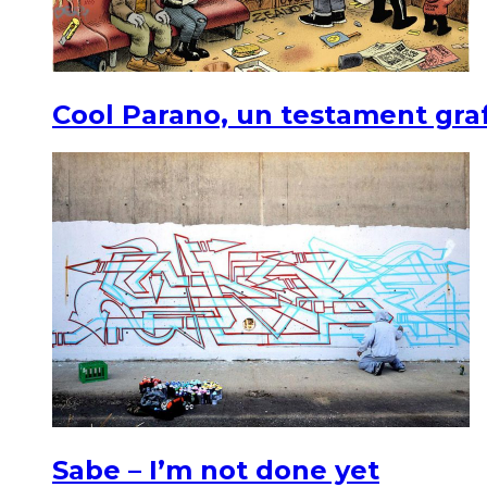
Cool Parano, un testament graf
Sabe – I’m not done yet