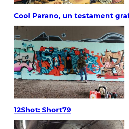
Cool Parano, un testament graf
12Shot: Short79