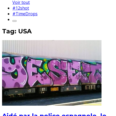
Voir tout
#12shot
#TimeDrops
Tag: USA
Aidé par la police espagnole, le