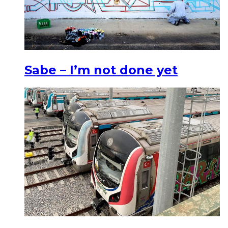
Sabe – I’m not done yet