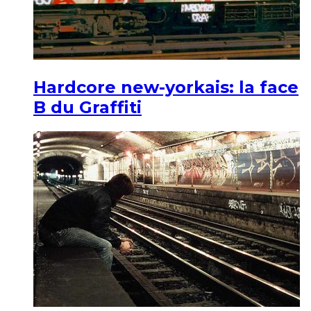
Hardcore new-yorkais: la face
B du Graffiti