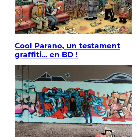
Cool Parano, un testament
graffiti… en BD !