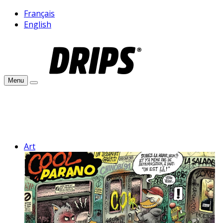
Français
English
Menu
Art