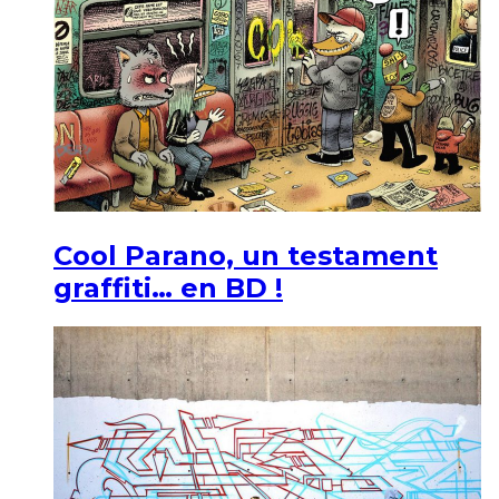
Cool Parano, un testament
graffiti… en BD !