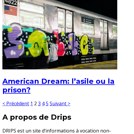
American Dream: l’asile ou la
prison?
< Précédent
1
2
3
4
5
Suivant >
A propos de Drips
DRIPS est un site d’informations à vocation non-