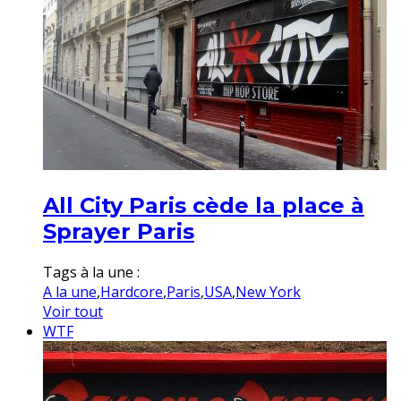
All City Paris cède la place à
Sprayer Paris
Tags à la une :
A la une
,
Hardcore
,
Paris
,
USA
,
New York
Voir tout
WTF