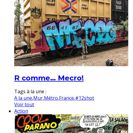
R comme… Mecro!
Tags à la une :
A la une
,
Mur
,
Métro
,
France
,
#12shot
Voir tout
Action