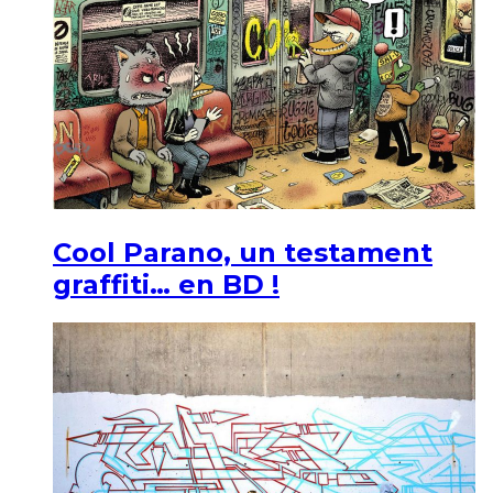
Cool Parano, un testament
graffiti… en BD !