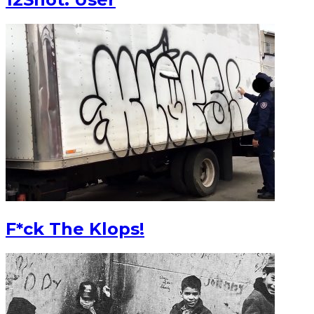
F*ck The Klops!