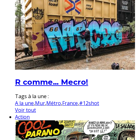
R comme… Mecro!
Tags à la une :
A la une
,
Mur
,
Métro
,
France
,
#12shot
Voir tout
Action