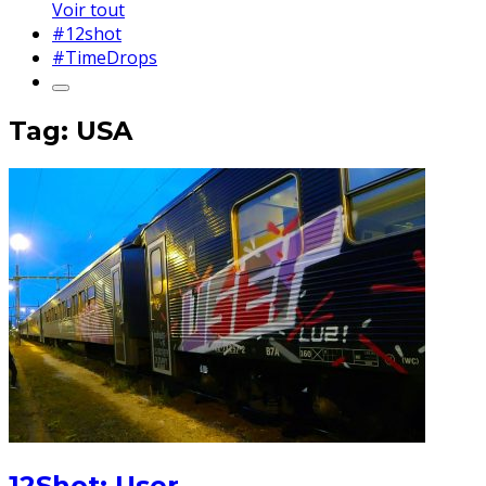
Voir tout
#12shot
#TimeDrops
Tag: USA
12Shot: User