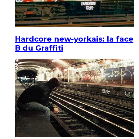
Hardcore new-yorkais: la face
B du Graffiti