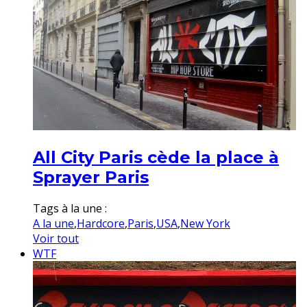
All City Paris cède la place à
Sprayer Paris
Tags à la une :
A la une
,
Hardcore
,
Paris
,
USA
,
New York
Voir tout
WTF