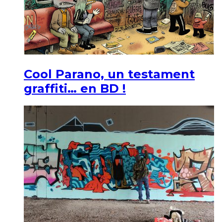
Cool Parano, un testament
graffiti… en BD !