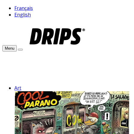
Français
English
Menu
Art