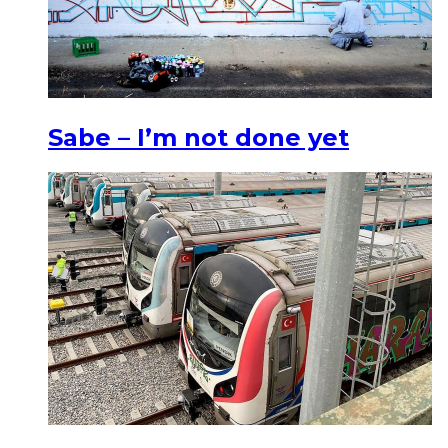
Sabe – I’m not done yet