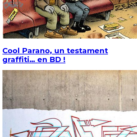
Cool Parano, un testament
graffiti… en BD !