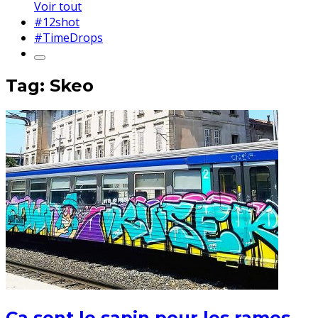
Voir tout
#12shot
#TimeDrops
Tag: Skeo
Ca sent le sapin pour les rames