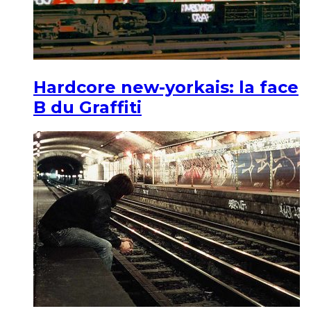
Hardcore new-yorkais: la face
B du Graffiti