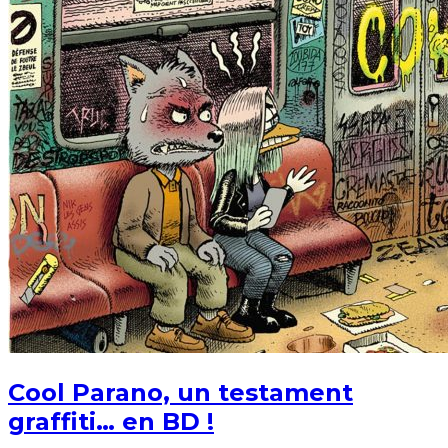
Cool Parano, un testament
graffiti… en BD !