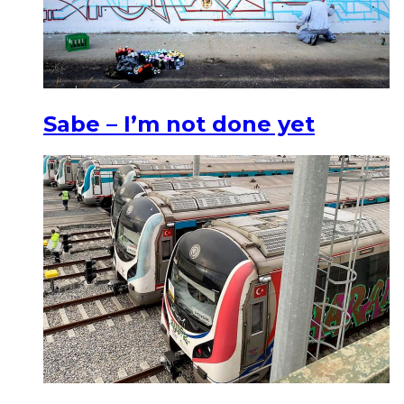
Sabe – I’m not done yet