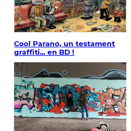
Cool Parano, un testament
graffiti… en BD !