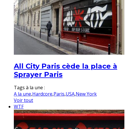
All City Paris cède la place à
Sprayer Paris
Tags à la une :
A la une
,
Hardcore
,
Paris
,
USA
,
New York
Voir tout
WTF