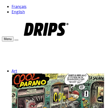
Français
English
Menu
Art