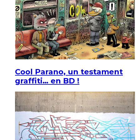
Cool Parano, un testament
graffiti… en BD !