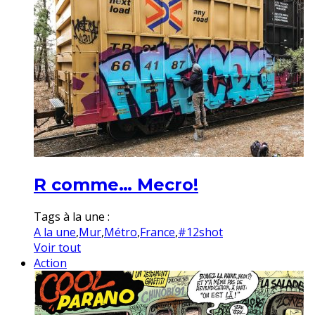
R comme… Mecro!
Tags à la une :
A la une
,
Mur
,
Métro
,
France
,
#12shot
Voir tout
Action