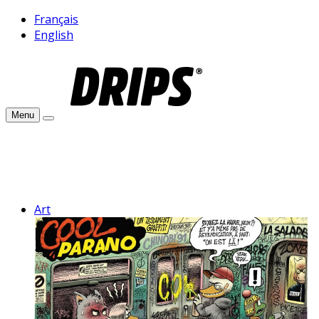
Français
English
Menu
Art