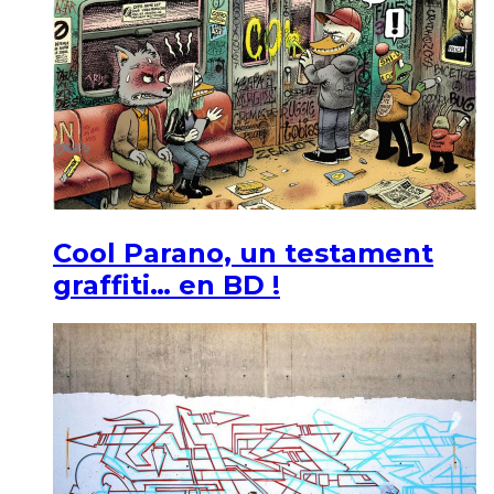
Cool Parano, un testament
graffiti… en BD !