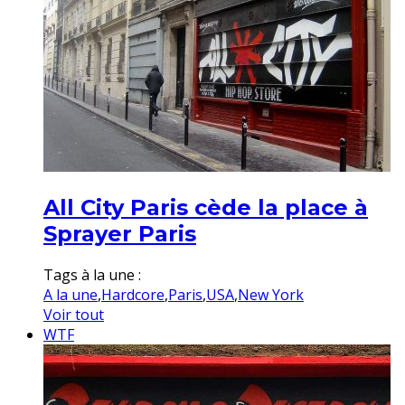
All City Paris cède la place à
Sprayer Paris
Tags à la une :
A la une
,
Hardcore
,
Paris
,
USA
,
New York
Voir tout
WTF