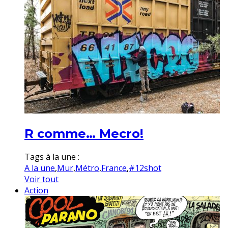
R comme… Mecro!
Tags à la une :
A la une
,
Mur
,
Métro
,
France
,
#12shot
Voir tout
Action