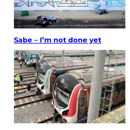
Sabe – I’m not done yet