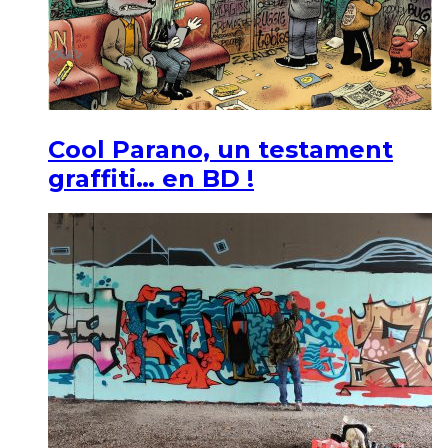
Cool Parano, un testament
graffiti… en BD !