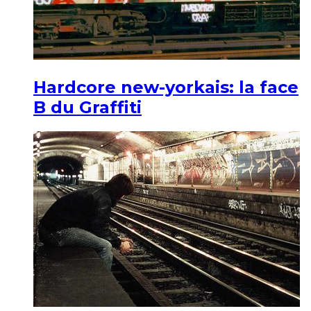
Hardcore new-yorkais: la face
B du Graffiti