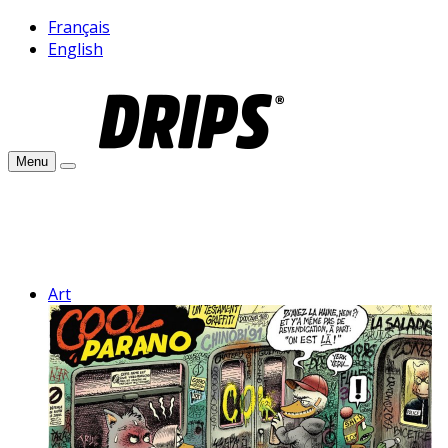
Français
English
Menu
Art