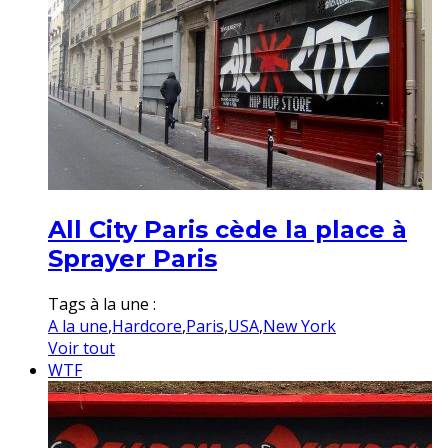
All City Paris cède la place à
Sprayer Paris
Tags à la une :
A la une
,
Hardcore
,
Paris
,
USA
,
New York
Voir tout
WTF