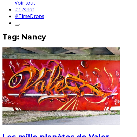
Voir tout
#12shot
#TimeDrops
Tag: Nancy
Les mille planètes de Valer