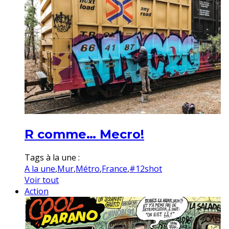
R comme… Mecro!
Tags à la une :
A la une
,
Mur
,
Métro
,
France
,
#12shot
Voir tout
Action