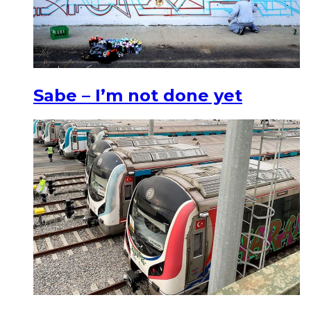
Sabe – I’m not done yet