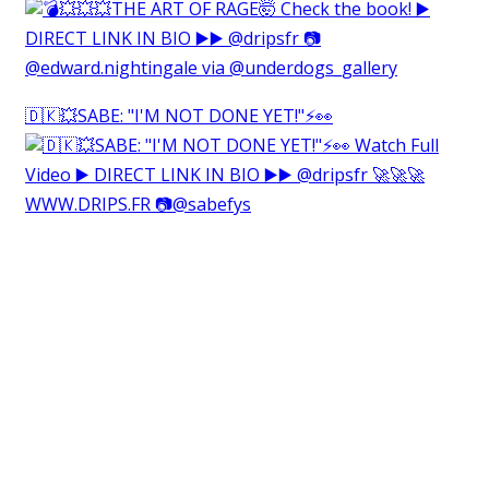
🇩🇰💥SABE: "I'M NOT DONE YET!"⚡️👀⁠