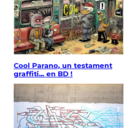
Cool Parano, un testament
graffiti… en BD !