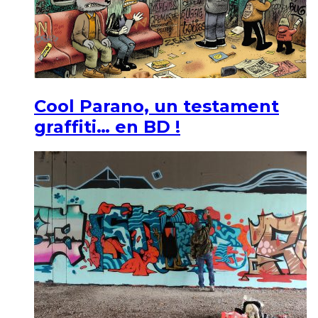
Cool Parano, un testament
graffiti… en BD !