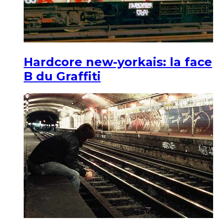
Hardcore new-yorkais: la face
B du Graffiti