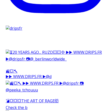
🚉💥🔨⁠
▶️▶️ WWW.DRIPS.FR ▶️@d
💣💥💥💥THE ART OF RAGE🤯⁠
Check the b