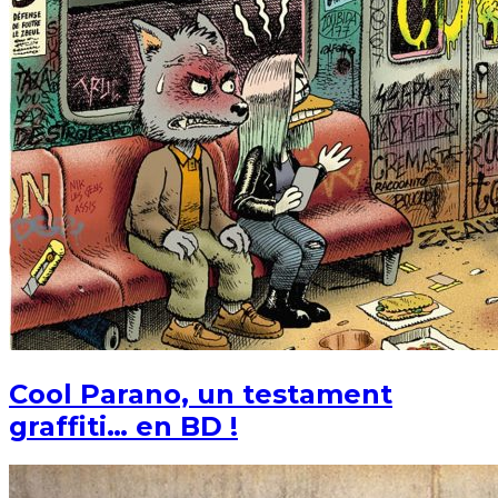
Cool Parano, un testament
graffiti… en BD !