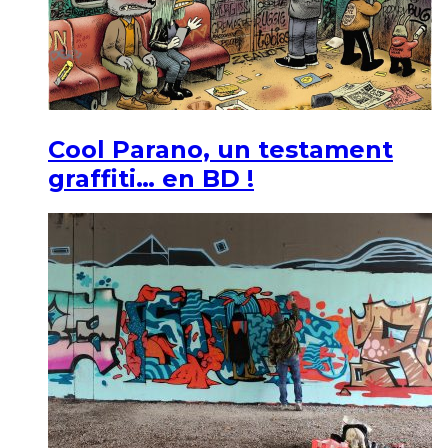
Cool Parano, un testament
graffiti… en BD !