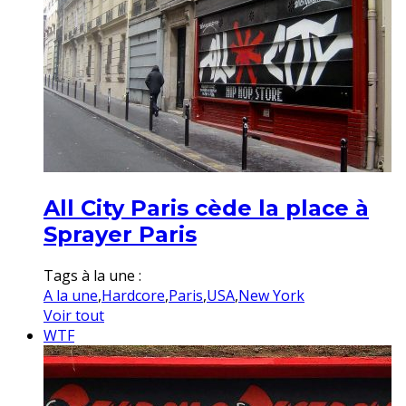
All City Paris cède la place à
Sprayer Paris
Tags à la une :
A la une
,
Hardcore
,
Paris
,
USA
,
New York
Voir tout
WTF