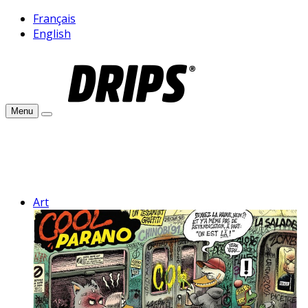
Français
English
Menu
Art