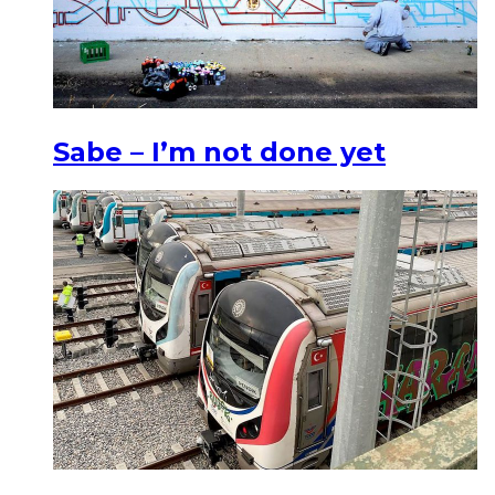
Sabe – I’m not done yet