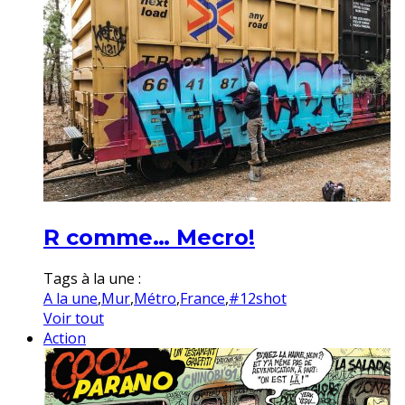
R comme… Mecro!
Tags à la une :
A la une
,
Mur
,
Métro
,
France
,
#12shot
Voir tout
Action