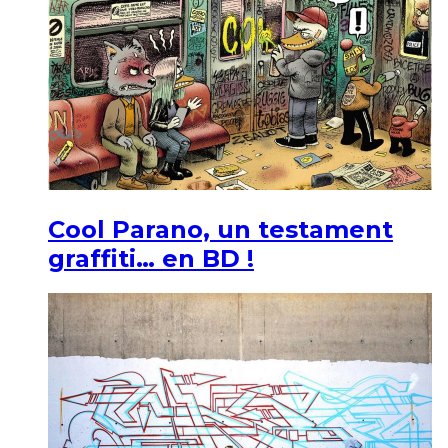
Cool Parano, un testament
graffiti… en BD !