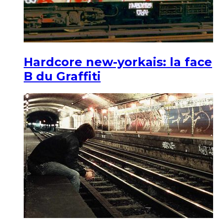
Hardcore new-yorkais: la face
B du Graffiti