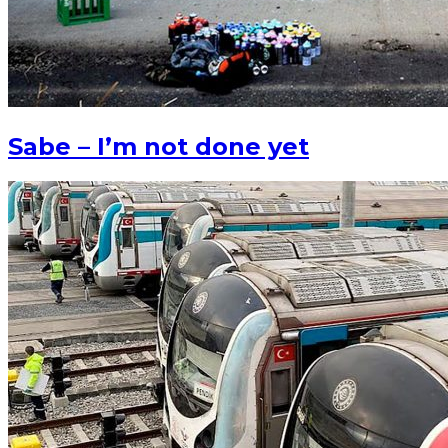
Sabe – I’m not done yet