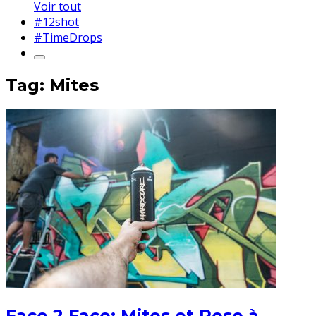
Voir tout
#12shot
#TimeDrops
Tag: Mites
Face 2 Face: Mites et Reso à