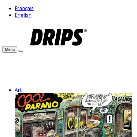
Français
English
Menu
Art