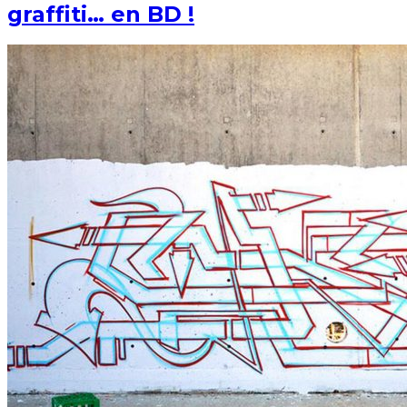
graffiti… en BD !