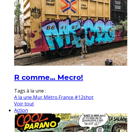
R comme… Mecro!
Tags à la une :
A la une
,
Mur
,
Métro
,
France
,
#12shot
Voir tout
Action