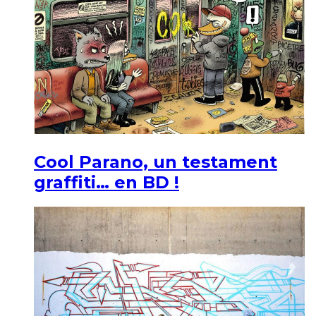
Cool Parano, un testament
graffiti… en BD !