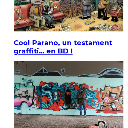
Cool Parano, un testament
graffiti… en BD !