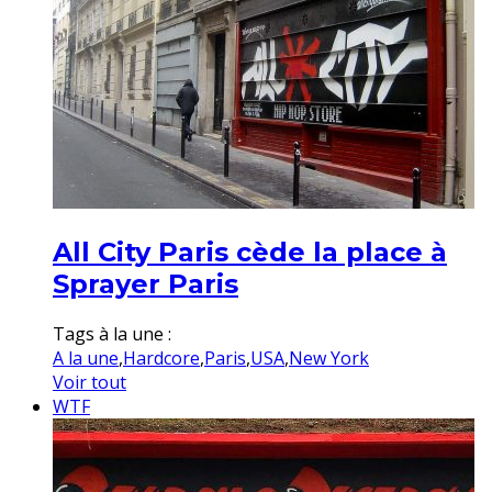
All City Paris cède la place à
Sprayer Paris
Tags à la une :
A la une
,
Hardcore
,
Paris
,
USA
,
New York
Voir tout
WTF