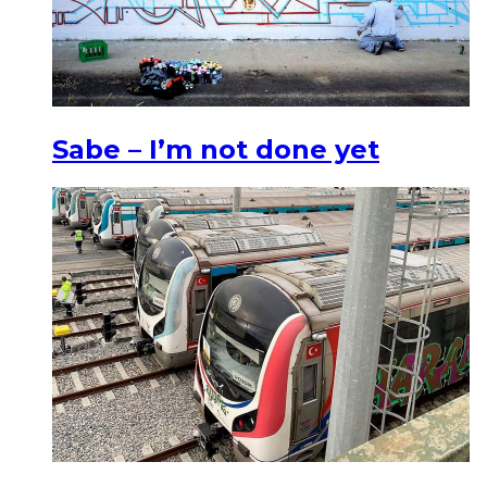
Sabe – I’m not done yet