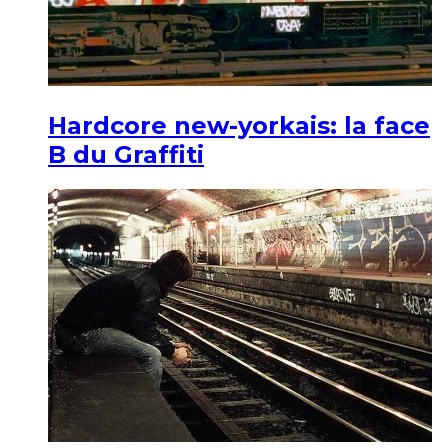
Hardcore new-yorkais: la face
B du Graffiti