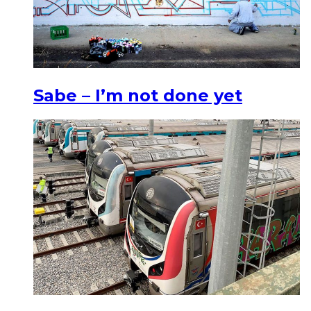
Sabe – I’m not done yet