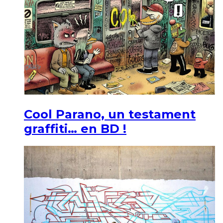
Cool Parano, un testament
graffiti… en BD !