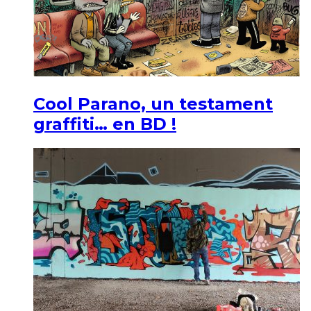
Cool Parano, un testament
graffiti… en BD !