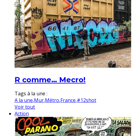
R comme… Mecro!
Tags à la une :
A la une
,
Mur
,
Métro
,
France
,
#12shot
Voir tout
Action