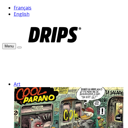
Français
English
Menu
Art