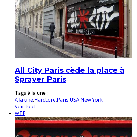
All City Paris cède la place à
Sprayer Paris
Tags à la une :
A la une
,
Hardcore
,
Paris
,
USA
,
New York
Voir tout
WTF