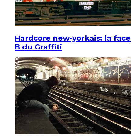
Hardcore new-yorkais: la face
B du Graffiti