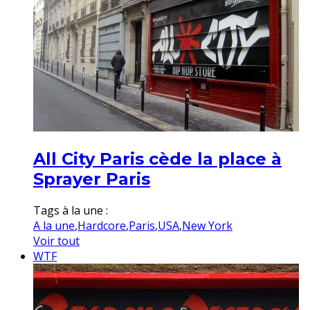
All City Paris cède la place à
Sprayer Paris
Tags à la une :
A la une
,
Hardcore
,
Paris
,
USA
,
New York
Voir tout
WTF