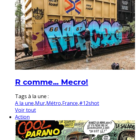
R comme… Mecro!
Tags à la une :
A la une
,
Mur
,
Métro
,
France
,
#12shot
Voir tout
Action