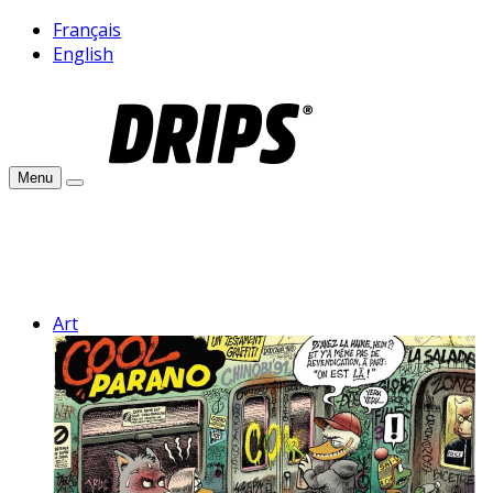
Français
English
Menu
Art