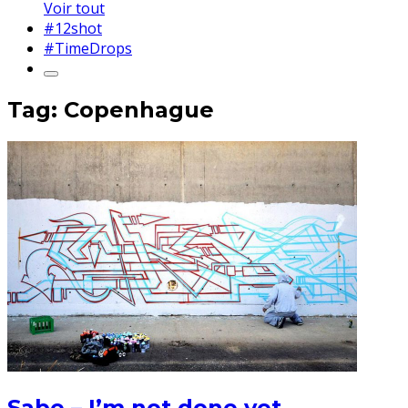
Voir tout
#12shot
#TimeDrops
Tag: Copenhague
Sabe – I’m not done yet