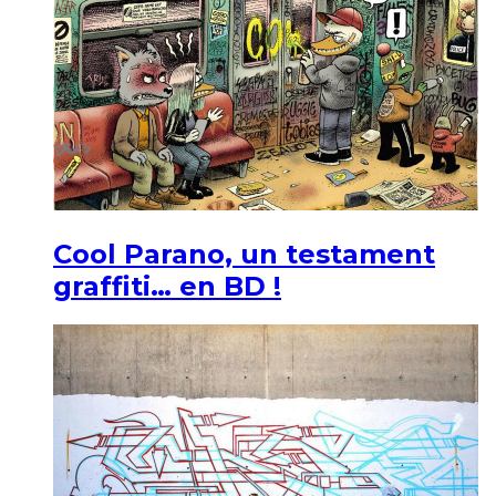
Cool Parano, un testament
graffiti… en BD !