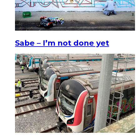
Sabe – I’m not done yet