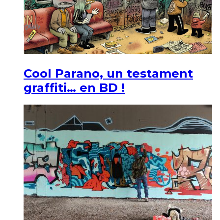
Cool Parano, un testament
graffiti… en BD !