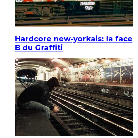
Hardcore new-yorkais: la face
B du Graffiti