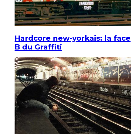
Hardcore new-yorkais: la face
B du Graffiti