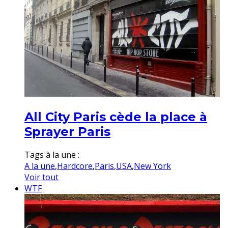
All City Paris cède la place à
Sprayer Paris
Tags à la une :
A la une
,
Hardcore
,
Paris
,
USA
,
New York
Voir tout
WTF