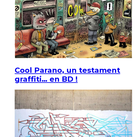
Cool Parano, un testament
graffiti… en BD !