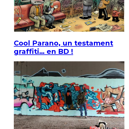
Cool Parano, un testament
graffiti… en BD !