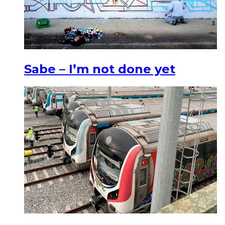
Sabe – I’m not done yet