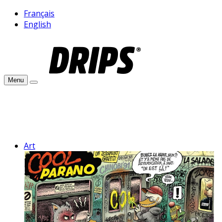
Français
English
Menu
Art