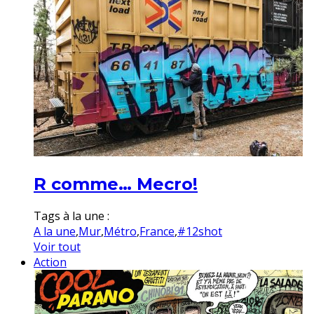
R comme… Mecro!
Tags à la une :
A la une
,
Mur
,
Métro
,
France
,
#12shot
Voir tout
Action