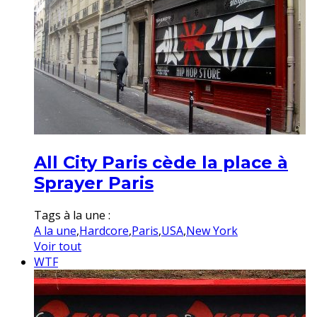
All City Paris cède la place à
Sprayer Paris
Tags à la une :
A la une
,
Hardcore
,
Paris
,
USA
,
New York
Voir tout
WTF