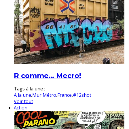
R comme… Mecro!
Tags à la une :
A la une
,
Mur
,
Métro
,
France
,
#12shot
Voir tout
Action