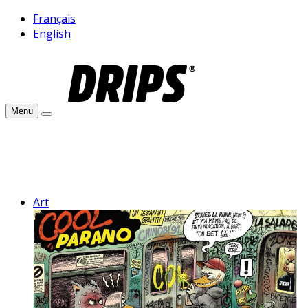
Français
English
Menu
Art