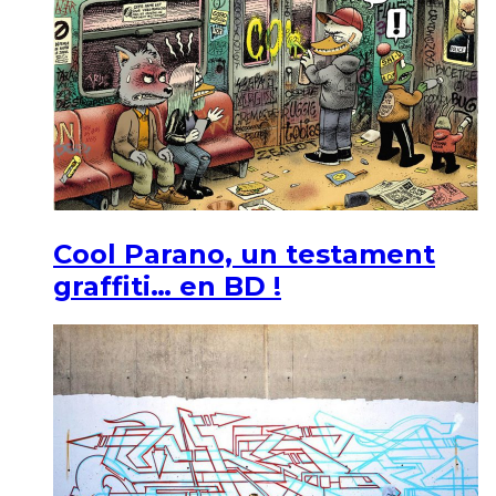
Cool Parano, un testament
graffiti… en BD !