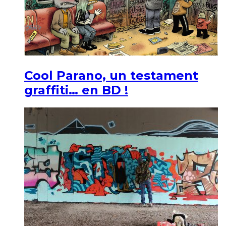
Cool Parano, un testament
graffiti… en BD !