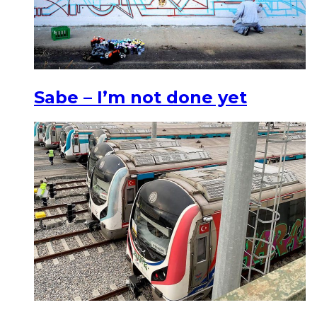
Sabe – I’m not done yet