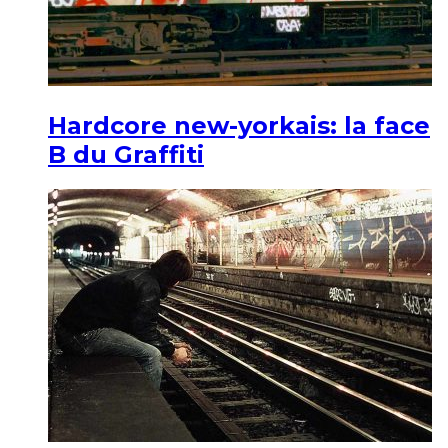
Hardcore new-yorkais: la face
B du Graffiti