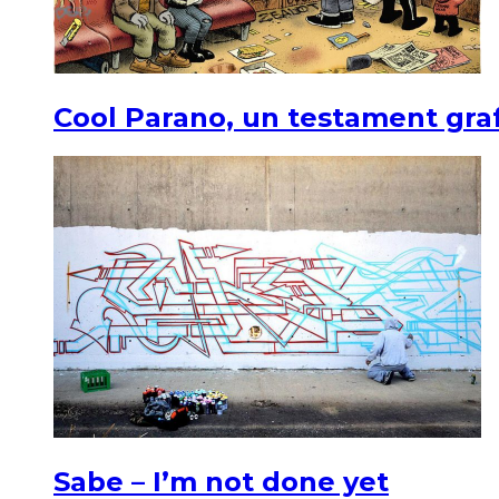
Cool Parano, un testament graf
Sabe – I’m not done yet