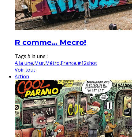
R comme… Mecro!
Tags à la une :
A la une
,
Mur
,
Métro
,
France
,
#12shot
Voir tout
Action