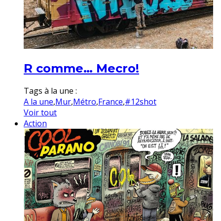
R comme… Mecro!
Tags à la une :
A la une
,
Mur
,
Métro
,
France
,
#12shot
Voir tout
Action