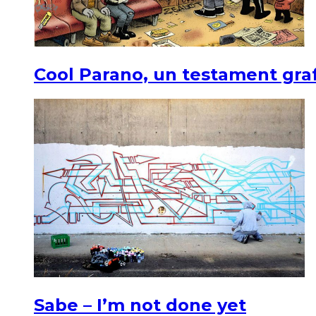
Cool Parano, un testament graf
Sabe – I’m not done yet