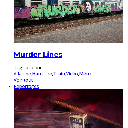
Murder Lines
Tags à la une :
A la une
,
Hardcore
,
Train
,
Vidéo
,
Métro
Voir tout
Reportages