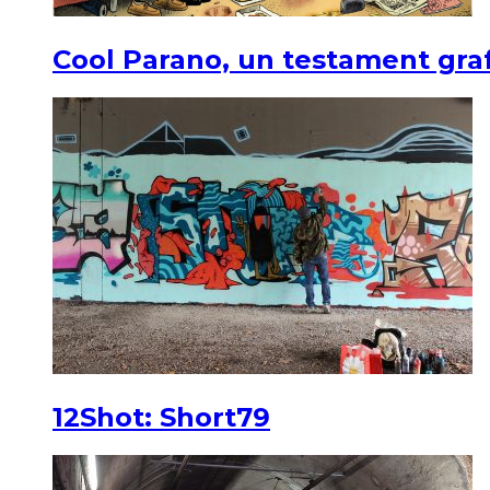
Cool Parano, un testament graf
12Shot: Short79