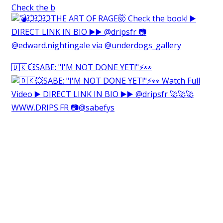
Check the b
🇩🇰💥SABE: "I'M NOT DONE YET!"⚡️👀⁠