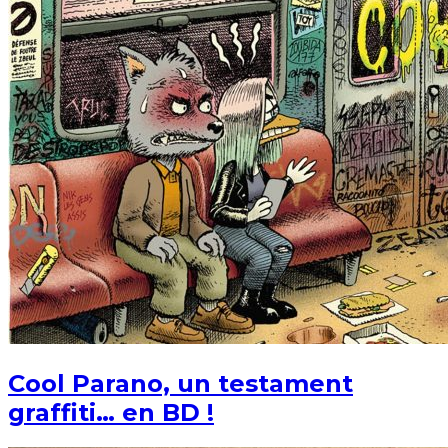
Cool Parano, un testament
graffiti… en BD !