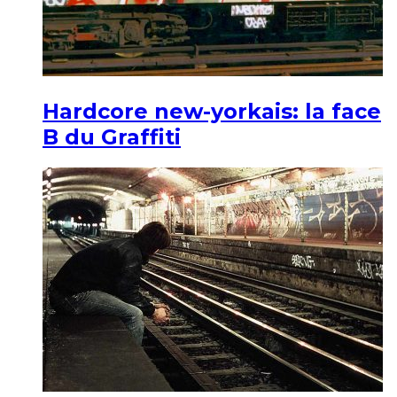
Hardcore new-yorkais: la face
B du Graffiti