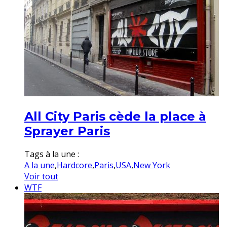
All City Paris cède la place à
Sprayer Paris
Tags à la une :
A la une
,
Hardcore
,
Paris
,
USA
,
New York
Voir tout
WTF