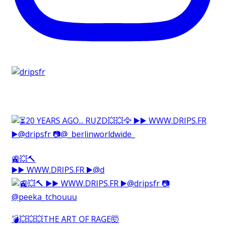
🚉💥🔨⁠
▶️▶️ WWW.DRIPS.FR ▶️@d
💣💥💥💥THE ART OF RAGE🤯⁠