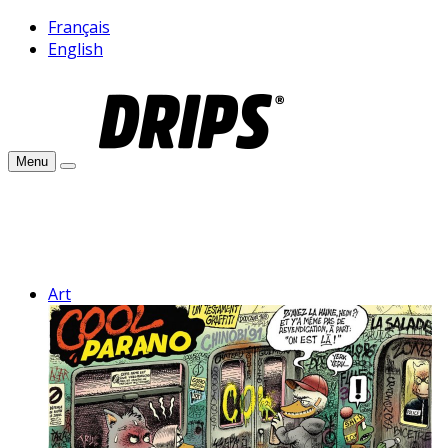
Français
English
Menu
Art