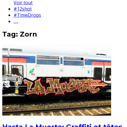
Voir tout
#12shot
#TimeDrops
Tag: Zorn
Hasta La Muerte: Graffiti et têtes