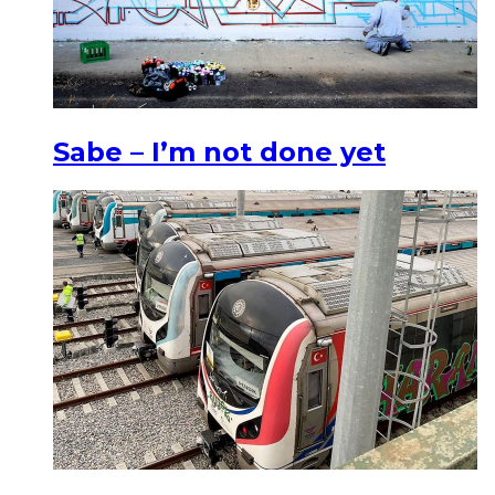
Sabe – I’m not done yet