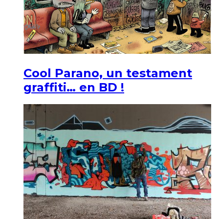
Cool Parano, un testament
graffiti… en BD !