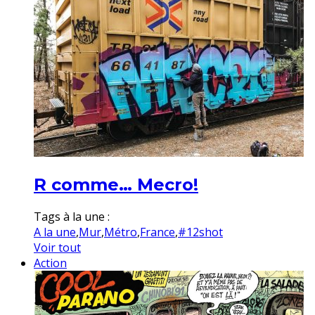
R comme… Mecro!
Tags à la une :
A la une
,
Mur
,
Métro
,
France
,
#12shot
Voir tout
Action