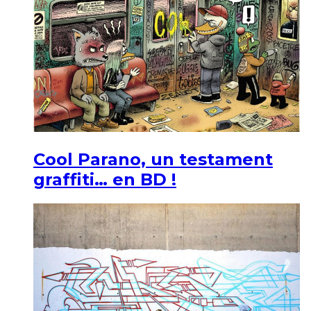
Cool Parano, un testament
graffiti… en BD !