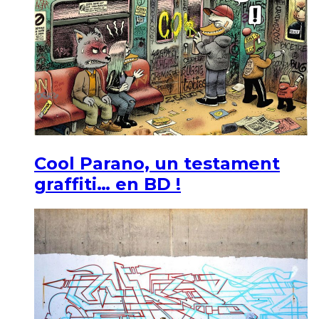
Cool Parano, un testament
graffiti… en BD !