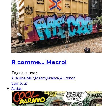
R comme… Mecro!
Tags à la une :
A la une
,
Mur
,
Métro
,
France
,
#12shot
Voir tout
Action