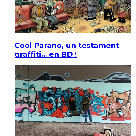
Cool Parano, un testament
graffiti… en BD !