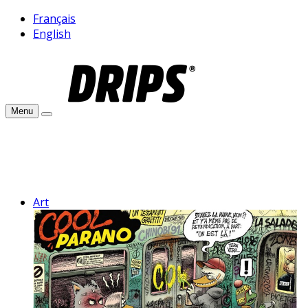
Français
English
Menu
Art