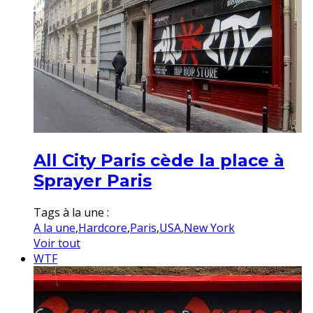
All City Paris cède la place à
Sprayer Paris
Tags à la une :
A la une
,
Hardcore
,
Paris
,
USA
,
New York
Voir tout
WTF