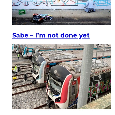
Sabe – I’m not done yet