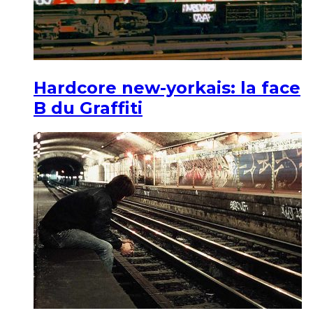
Hardcore new-yorkais: la face
B du Graffiti