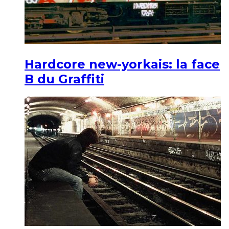
Hardcore new-yorkais: la face
B du Graffiti