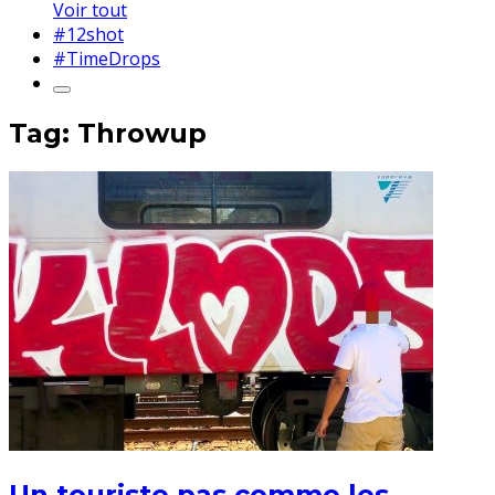
Voir tout
#12shot
#TimeDrops
Tag: Throwup
Un touriste pas comme les