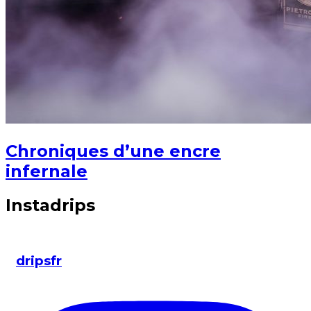
Chroniques d’une encre
infernale
Instadrips
dripsfr