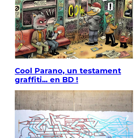
Cool Parano, un testament
graffiti… en BD !