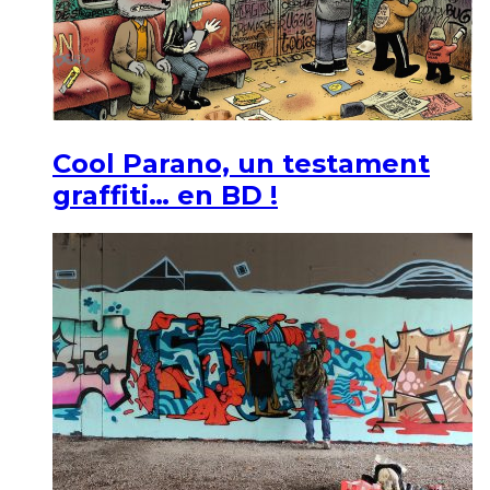
Cool Parano, un testament
graffiti… en BD !