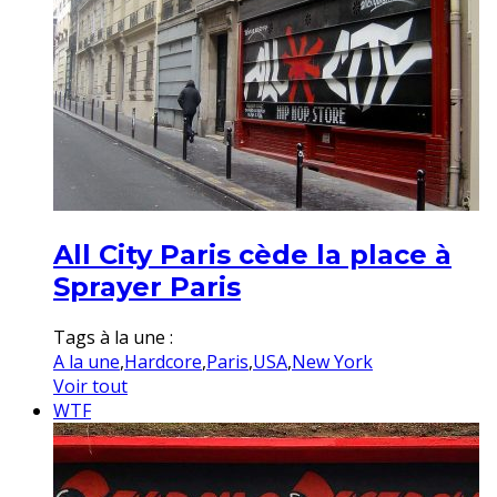
All City Paris cède la place à
Sprayer Paris
Tags à la une :
A la une
,
Hardcore
,
Paris
,
USA
,
New York
Voir tout
WTF