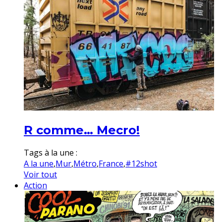
R comme… Mecro!
Tags à la une :
A la une
,
Mur
,
Métro
,
France
,
#12shot
Voir tout
Action