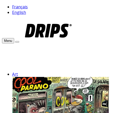
Français
English
Menu
Art