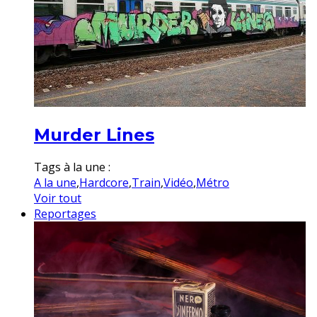
Murder Lines
Tags à la une :
A la une
,
Hardcore
,
Train
,
Vidéo
,
Métro
Voir tout
Reportages