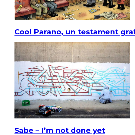
Cool Parano, un testament graf
Sabe – I’m not done yet