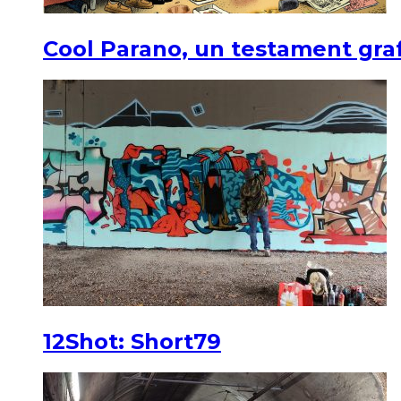
Cool Parano, un testament graf
12Shot: Short79