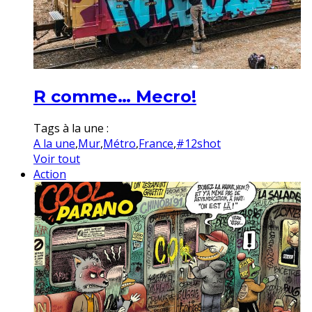
R comme… Mecro!
Tags à la une :
A la une
,
Mur
,
Métro
,
France
,
#12shot
Voir tout
Action