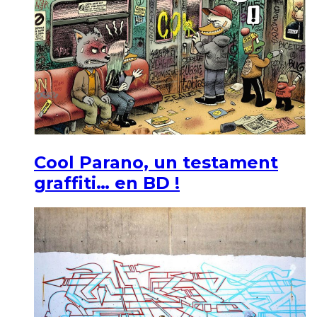
Cool Parano, un testament
graffiti… en BD !