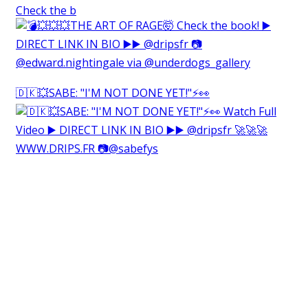
Check the b
🇩🇰💥SABE: "I'M NOT DONE YET!"⚡️👀⁠