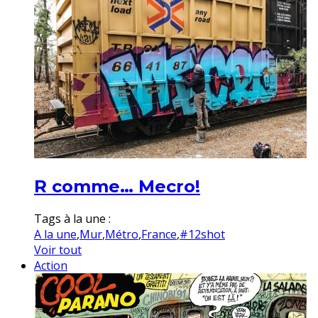
R comme… Mecro!
Tags à la une :
A la une
,
Mur
,
Métro
,
France
,
#12shot
Voir tout
Action