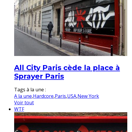
All City Paris cède la place à
Sprayer Paris
Tags à la une :
A la une
,
Hardcore
,
Paris
,
USA
,
New York
Voir tout
WTF