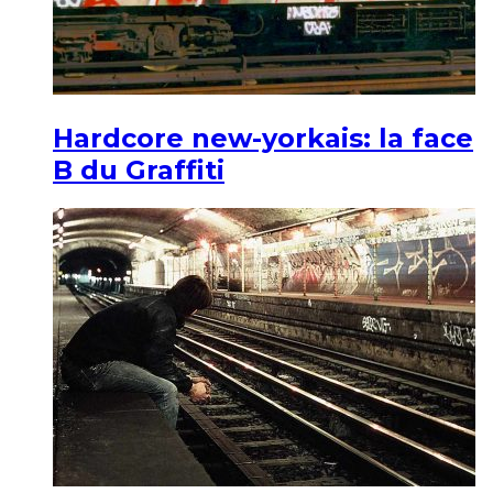
Hardcore new-yorkais: la face
B du Graffiti