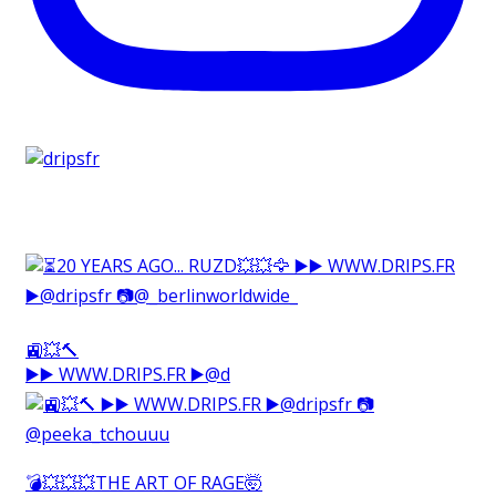
🚉💥🔨⁠
▶️▶️ WWW.DRIPS.FR ▶️@d
💣💥💥💥THE ART OF RAGE🤯⁠