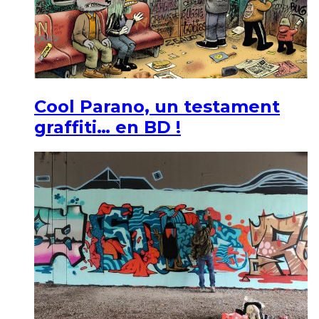
Cool Parano, un testament
graffiti… en BD !