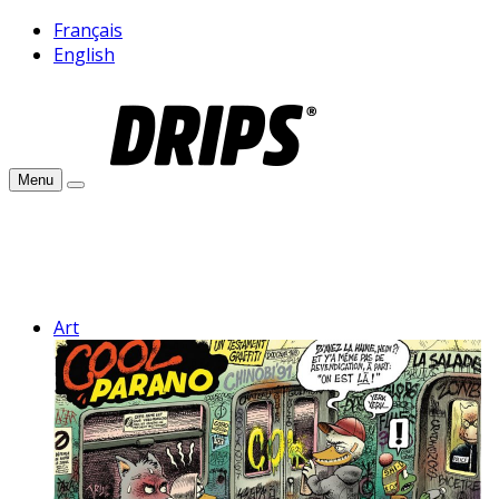
Français
English
Menu
Art