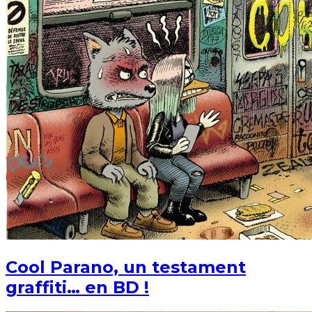
Cool Parano, un testament
graffiti… en BD !