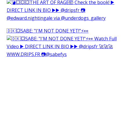
🇩🇰💥SABE: "I'M NOT DONE YET!"⚡️👀⁠