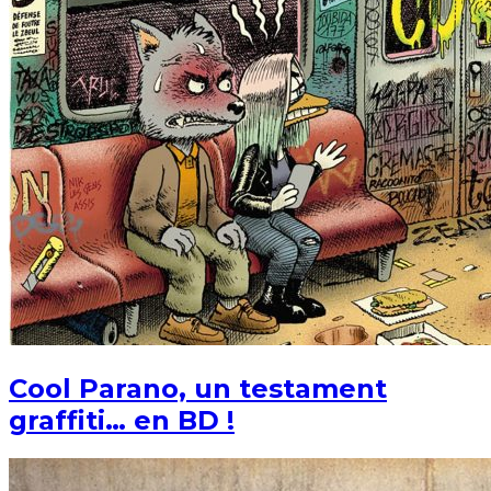
Cool Parano, un testament
graffiti… en BD !