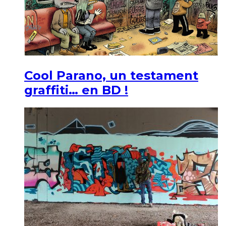
Cool Parano, un testament
graffiti… en BD !