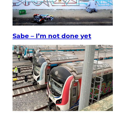
Sabe – I’m not done yet