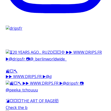
🚉💥🔨⁠
▶️▶️ WWW.DRIPS.FR ▶️@d
💣💥💥💥THE ART OF RAGE🤯⁠
Check the b