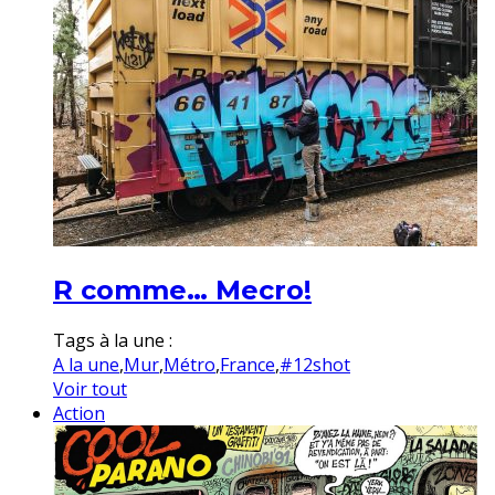
R comme… Mecro!
Tags à la une :
A la une
,
Mur
,
Métro
,
France
,
#12shot
Voir tout
Action