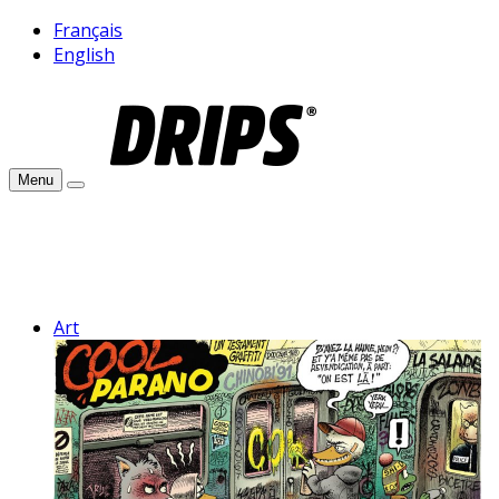
Français
English
Menu
Art