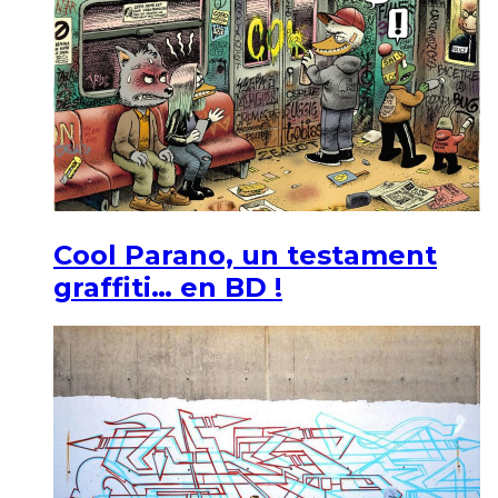
Cool Parano, un testament
graffiti… en BD !