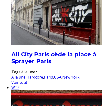
All City Paris cède la place à
Sprayer Paris
Tags à la une :
A la une
,
Hardcore
,
Paris
,
USA
,
New York
Voir tout
WTF