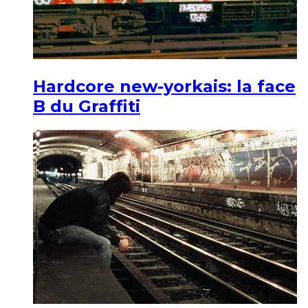
Hardcore new-yorkais: la face
B du Graffiti