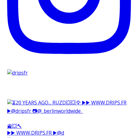
🚉💥🔨⁠
▶️▶️ WWW.DRIPS.FR ▶️@d