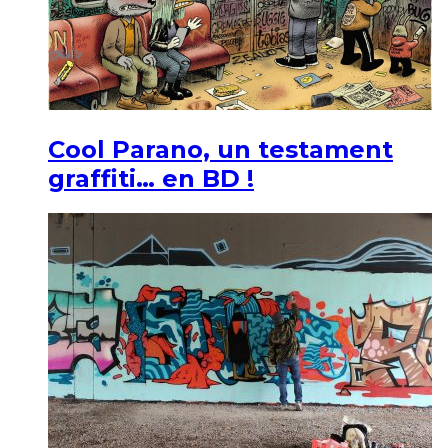
Cool Parano, un testament
graffiti… en BD !