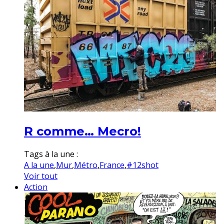
R comme… Mecro!
Tags à la une :
A la une
,
Mur
,
Métro
,
France
,
#12shot
Voir tout
Action