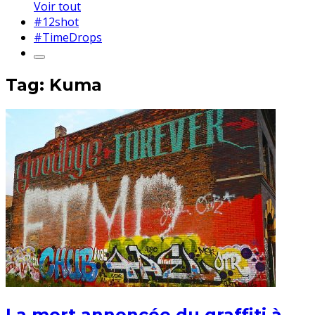
Voir tout
#12shot
#TimeDrops
Tag: Kuma
La mort annoncée du graffiti à