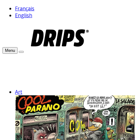
Français
English
Menu
Art