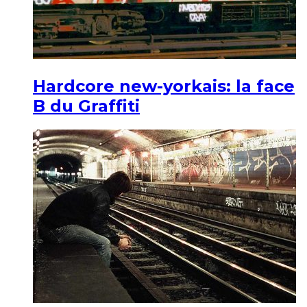
Hardcore new-yorkais: la face
B du Graffiti