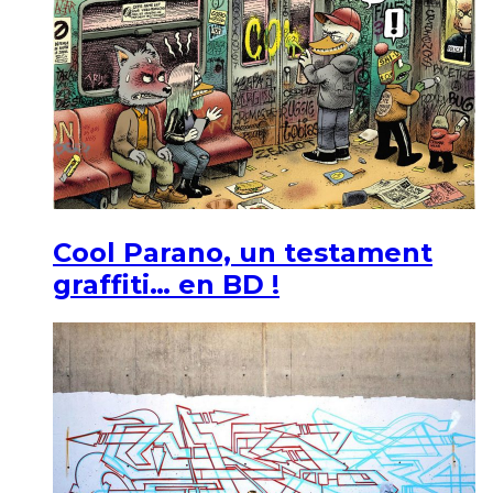
Cool Parano, un testament
graffiti… en BD !