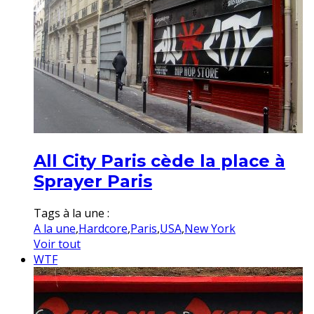
All City Paris cède la place à
Sprayer Paris
Tags à la une :
A la une
,
Hardcore
,
Paris
,
USA
,
New York
Voir tout
WTF