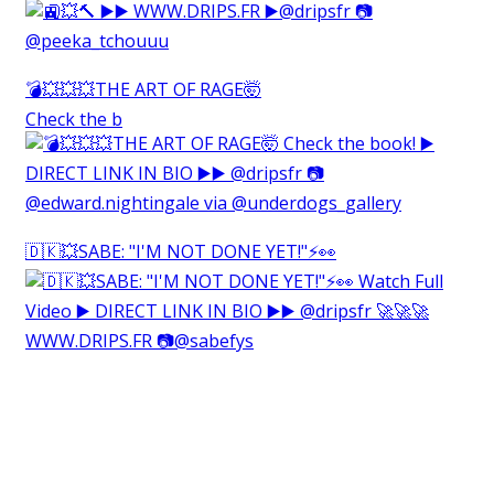
💣💥💥💥THE ART OF RAGE🤯⁠
Check the b
🇩🇰💥SABE: "I'M NOT DONE YET!"⚡️👀⁠