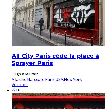
All City Paris cède la place à
Sprayer Paris
Tags à la une :
A la une
,
Hardcore
,
Paris
,
USA
,
New York
Voir tout
WTF