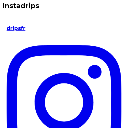
Instadrips
dripsfr