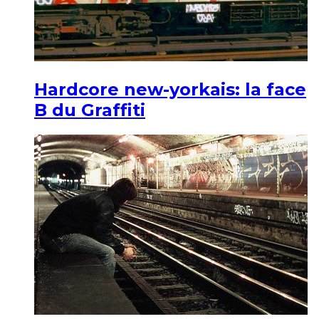
Hardcore new-yorkais: la face
B du Graffiti