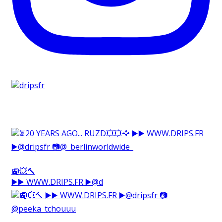
🚉💥🔨⁠
▶️▶️ WWW.DRIPS.FR ▶️@d