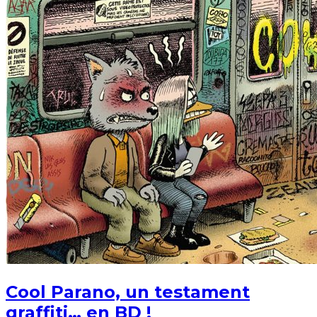
Cool Parano, un testament
graffiti… en BD !