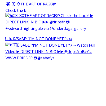
💣💥💥💥THE ART OF RAGE🤯⁠
Check the b
🇩🇰💥SABE: "I'M NOT DONE YET!"⚡️👀⁠