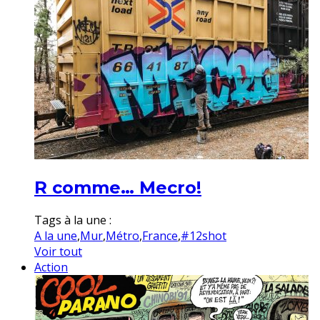
R comme… Mecro!
Tags à la une :
A la une
,
Mur
,
Métro
,
France
,
#12shot
Voir tout
Action