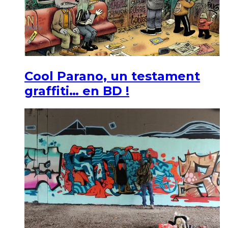
Cool Parano, un testament
graffiti… en BD !