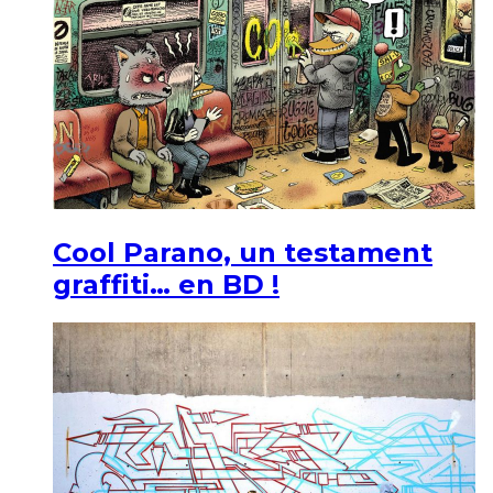
Cool Parano, un testament
graffiti… en BD !