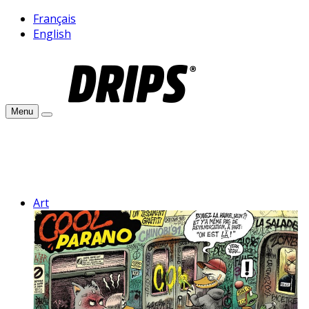
Français
English
Menu
Art