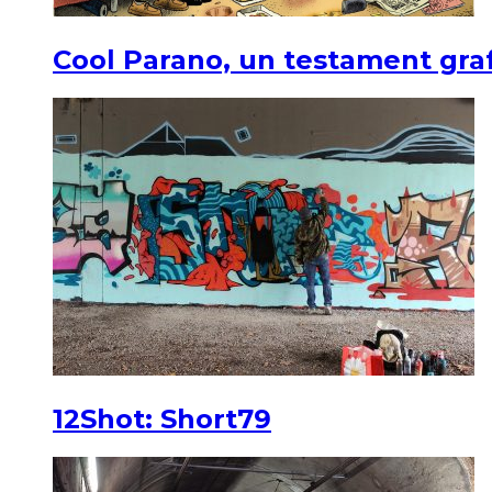
Cool Parano, un testament graf
12Shot: Short79