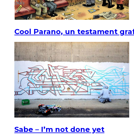
Cool Parano, un testament graf
Sabe – I’m not done yet