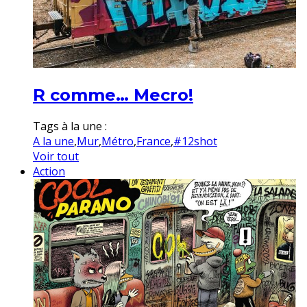
R comme… Mecro!
Tags à la une :
A la une
,
Mur
,
Métro
,
France
,
#12shot
Voir tout
Action