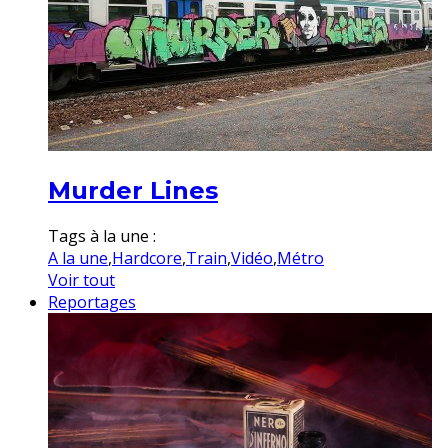
Murder Lines
Tags à la une :
A la une
,
Hardcore
,
Train
,
Vidéo
,
Métro
Voir tout
Reportages