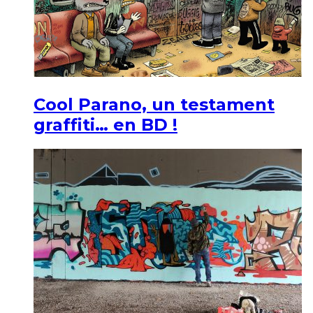
Cool Parano, un testament
graffiti… en BD !