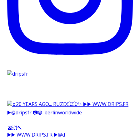
🚉💥🔨⁠
▶️▶️ WWW.DRIPS.FR ▶️@d