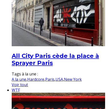
All City Paris cède la place à
Sprayer Paris
Tags à la une :
A la une
,
Hardcore
,
Paris
,
USA
,
New York
Voir tout
WTF