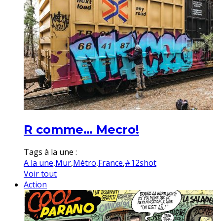
R comme… Mecro!
Tags à la une :
A la une
,
Mur
,
Métro
,
France
,
#12shot
Voir tout
Action