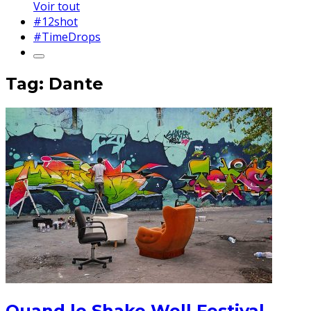
Voir tout
#12shot
#TimeDrops
Tag: Dante
Quand le Shake Well Festival