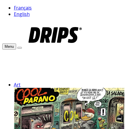
Français
English
Menu
Art