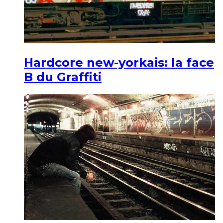
Hardcore new-yorkais: la face
B du Graffiti