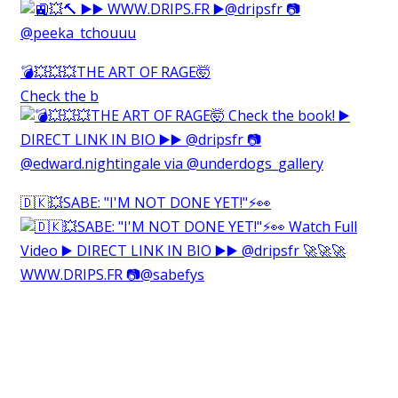
💣💥💥💥THE ART OF RAGE🤯⁠
Check the b
🇩🇰💥SABE: "I'M NOT DONE YET!"⚡️👀⁠