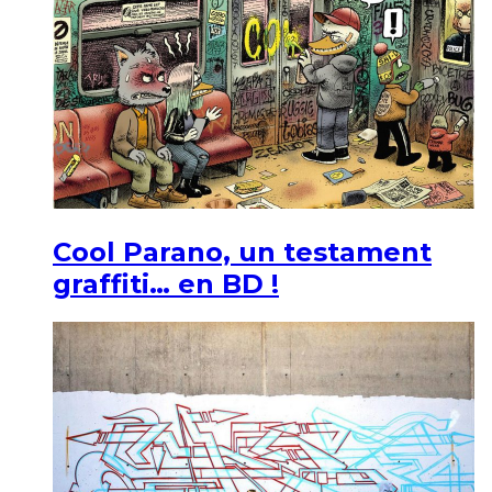
Cool Parano, un testament
graffiti… en BD !