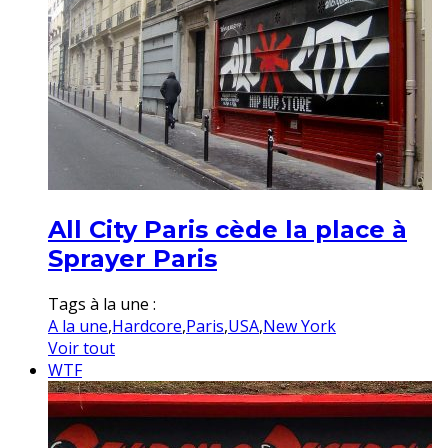
All City Paris cède la place à
Sprayer Paris
Tags à la une :
A la une
,
Hardcore
,
Paris
,
USA
,
New York
Voir tout
WTF