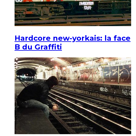
Hardcore new-yorkais: la face
B du Graffiti