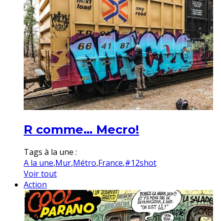
R comme… Mecro!
Tags à la une :
A la une
,
Mur
,
Métro
,
France
,
#12shot
Voir tout
Action