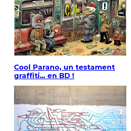
Cool Parano, un testament
graffiti… en BD !