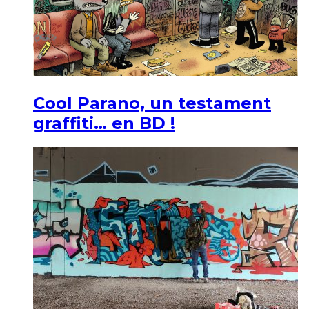
Cool Parano, un testament
graffiti… en BD !