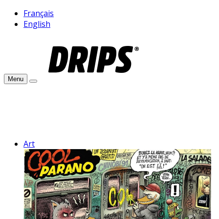
Français
English
Menu
Art