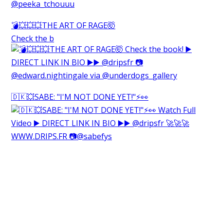
💣💥💥💥THE ART OF RAGE🤯⁠
Check the b
🇩🇰💥SABE: "I'M NOT DONE YET!"⚡️👀⁠