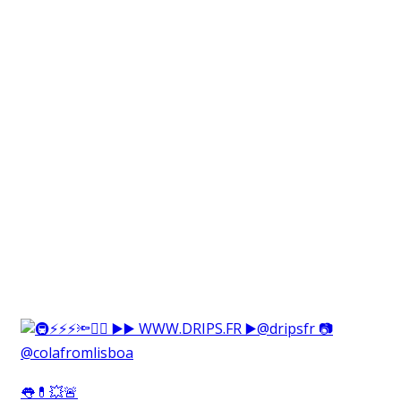
👅💊💥🚨⁠