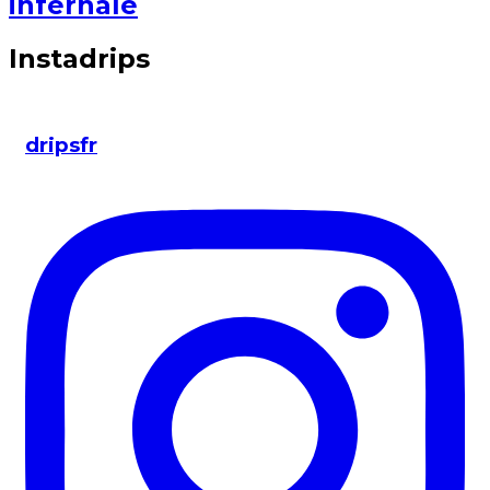
infernale
Instadrips
dripsfr