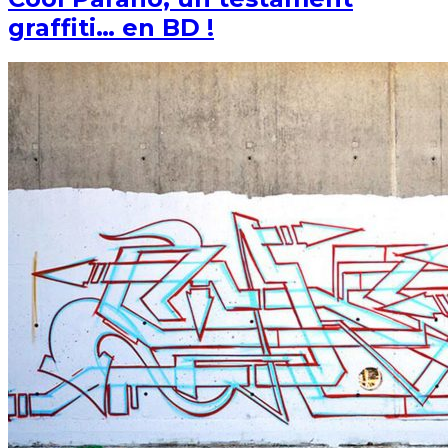
graffiti… en BD !