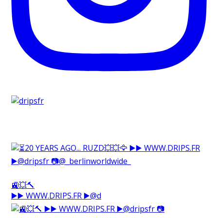
🚉💥🔨⁠
▶️▶️ WWW.DRIPS.FR ▶️@d