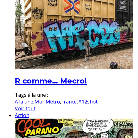
R comme… Mecro!
Tags à la une :
A la une
,
Mur
,
Métro
,
France
,
#12shot
Voir tout
Action