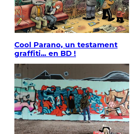
Cool Parano, un testament
graffiti… en BD !