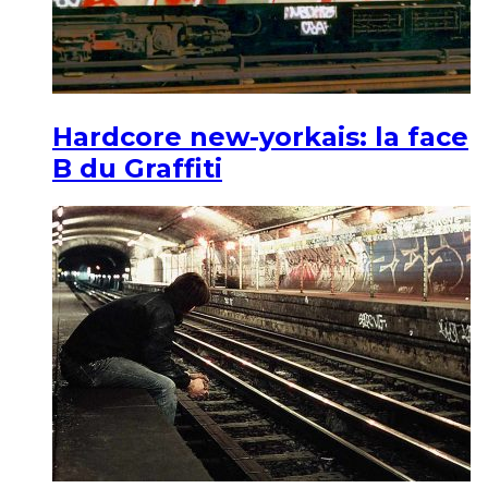
Hardcore new-yorkais: la face
B du Graffiti