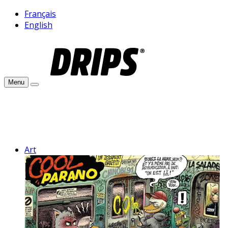
Français
English
Menu
Art