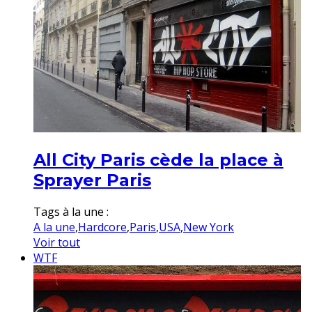
All City Paris cède la place à
Sprayer Paris
Tags à la une :
A la une
,
Hardcore
,
Paris
,
USA
,
New York
Voir tout
WTF