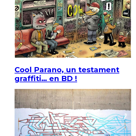
Cool Parano, un testament
graffiti… en BD !