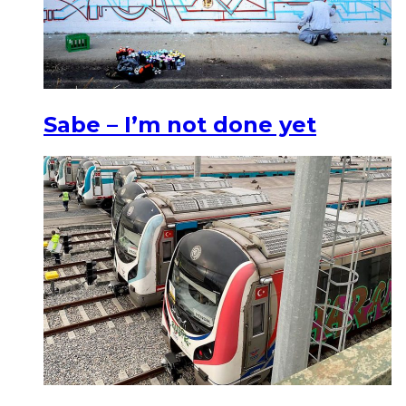
Sabe – I’m not done yet