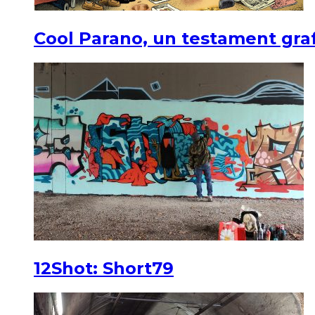
Cool Parano, un testament graf
12Shot: Short79