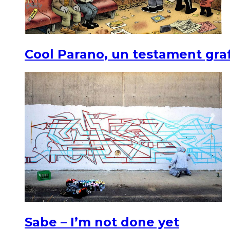
Cool Parano, un testament graf
Sabe – I’m not done yet