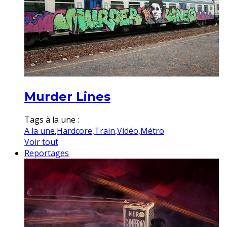
Murder Lines
Tags à la une :
A la une
,
Hardcore
,
Train
,
Vidéo
,
Métro
Voir tout
Reportages