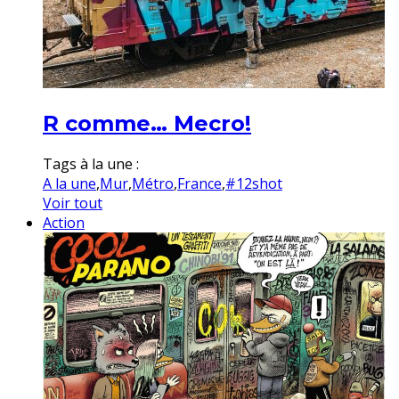
R comme… Mecro!
Tags à la une :
A la une
,
Mur
,
Métro
,
France
,
#12shot
Voir tout
Action