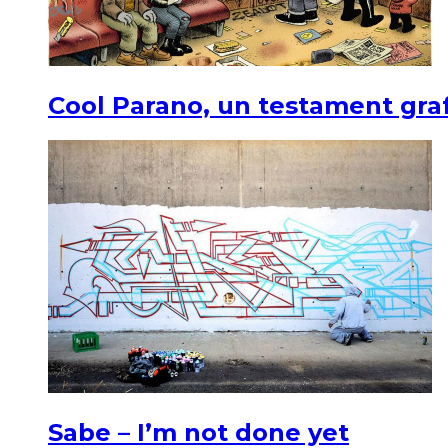
Cool Parano, un testament graf
Sabe – I’m not done yet