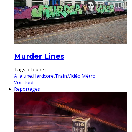
Murder Lines
Tags à la une :
A la une
,
Hardcore
,
Train
,
Vidéo
,
Métro
Voir tout
Reportages