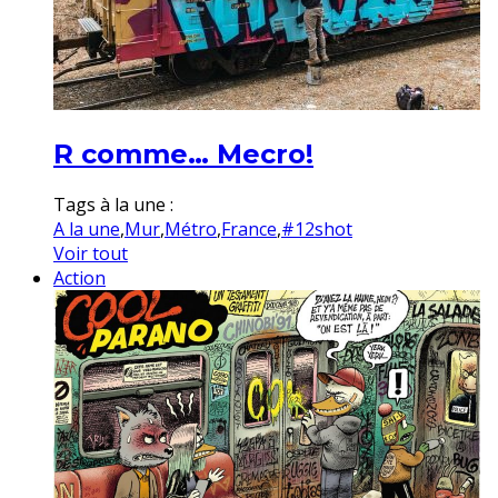
R comme… Mecro!
Tags à la une :
A la une
,
Mur
,
Métro
,
France
,
#12shot
Voir tout
Action