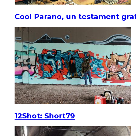
Cool Parano, un testament graf
12Shot: Short79