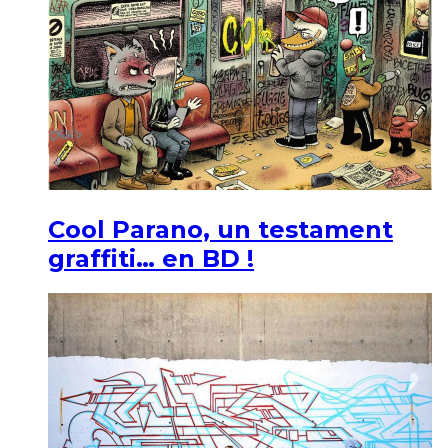
Cool Parano, un testament
graffiti… en BD !