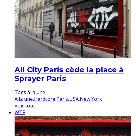
All City Paris cède la place à
Sprayer Paris
Tags à la une :
A la une
,
Hardcore
,
Paris
,
USA
,
New York
Voir tout
WTF