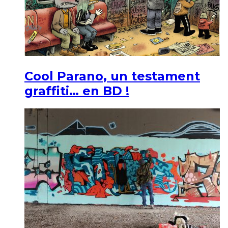
Cool Parano, un testament
graffiti… en BD !