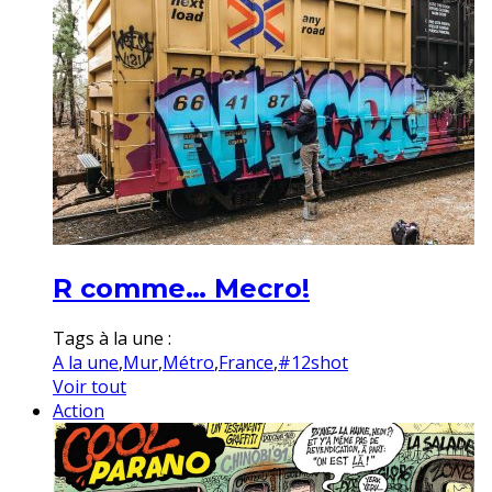
R comme… Mecro!
Tags à la une :
A la une
,
Mur
,
Métro
,
France
,
#12shot
Voir tout
Action