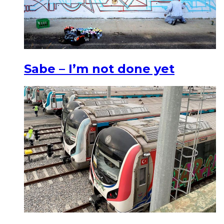
Sabe – I’m not done yet