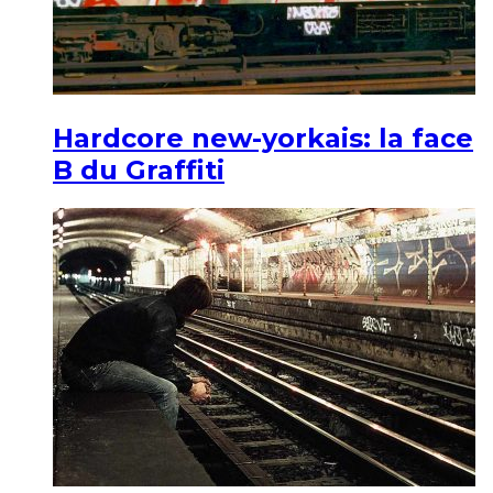
Hardcore new-yorkais: la face
B du Graffiti