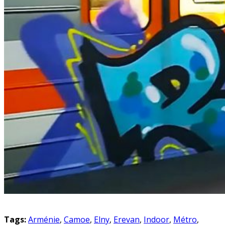
Tags:
Arménie
,
Camoe
,
Elny
,
Erevan
,
Indoor
,
Métro
,