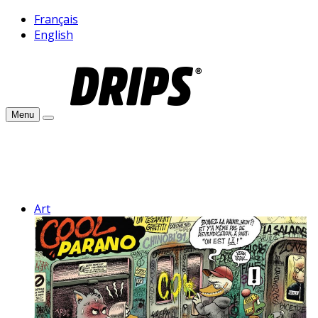
Français
English
Menu
Art