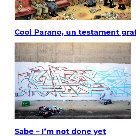
Cool Parano, un testament graf
Sabe – I’m not done yet