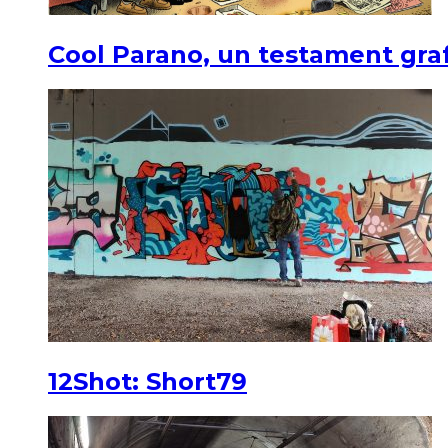
Cool Parano, un testament graf
12Shot: Short79