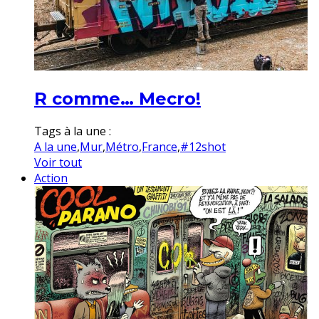
R comme… Mecro!
Tags à la une :
A la une
,
Mur
,
Métro
,
France
,
#12shot
Voir tout
Action