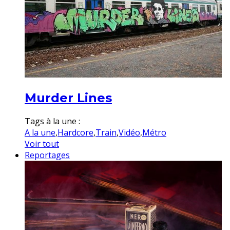
Murder Lines
Tags à la une :
A la une
,
Hardcore
,
Train
,
Vidéo
,
Métro
Voir tout
Reportages