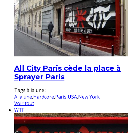
All City Paris cède la place à
Sprayer Paris
Tags à la une :
A la une
,
Hardcore
,
Paris
,
USA
,
New York
Voir tout
WTF