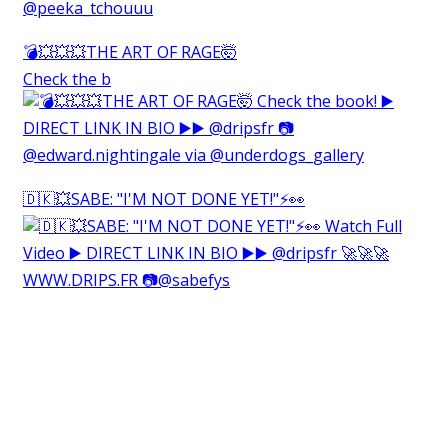
💣💥💥💥THE ART OF RAGE🤯⁠
Check the b
🇩🇰💥SABE: "I'M NOT DONE YET!"⚡️👀⁠