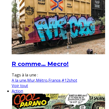
R comme… Mecro!
Tags à la une :
A la une
,
Mur
,
Métro
,
France
,
#12shot
Voir tout
Action