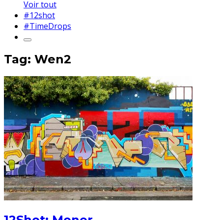
Voir tout
#12shot
#TimeDrops
Tag: Wen2
12Shot: Moner