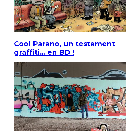
Cool Parano, un testament
graffiti… en BD !