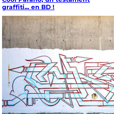
graffiti… en BD !