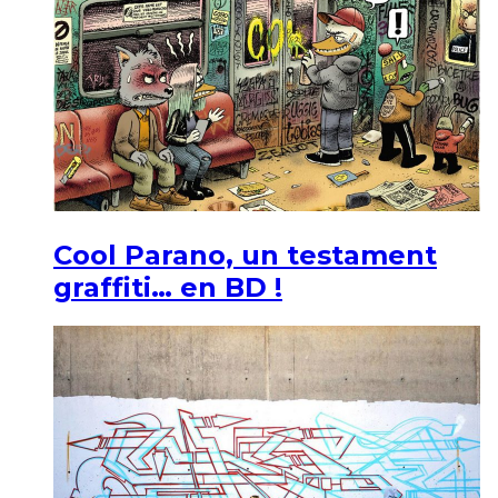
Cool Parano, un testament
graffiti… en BD !