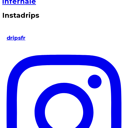
infernale
Instadrips
dripsfr