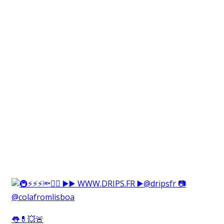
👅💊💥🚨⁠