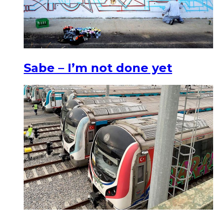
Sabe – I’m not done yet