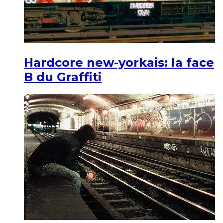
Hardcore new-yorkais: la face
B du Graffiti