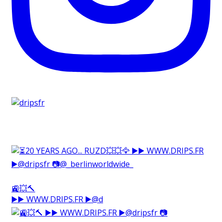
🚉💥🔨⁠
▶️▶️ WWW.DRIPS.FR ▶️@d