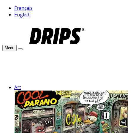
Français
English
Menu
Art