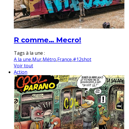
R comme… Mecro!
Tags à la une :
A la une
,
Mur
,
Métro
,
France
,
#12shot
Voir tout
Action