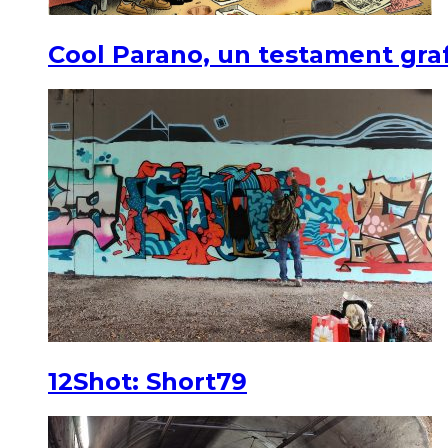
Cool Parano, un testament graf
12Shot: Short79