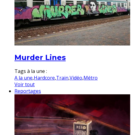
Murder Lines
Tags à la une :
A la une
,
Hardcore
,
Train
,
Vidéo
,
Métro
Voir tout
Reportages