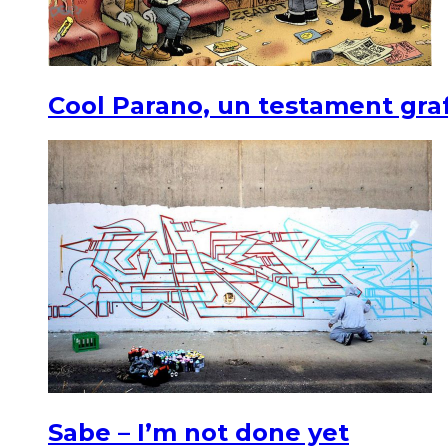
Cool Parano, un testament graf
Sabe – I’m not done yet