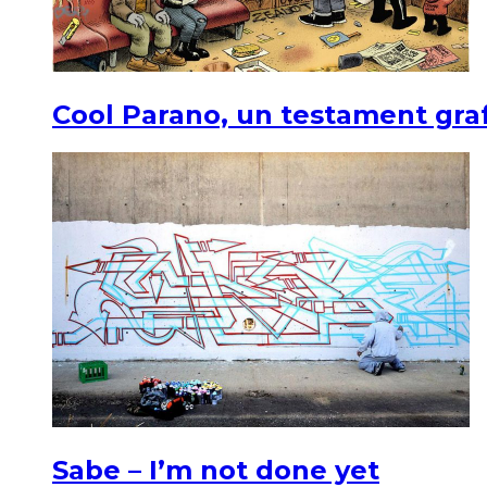
Cool Parano, un testament graf
Sabe – I’m not done yet