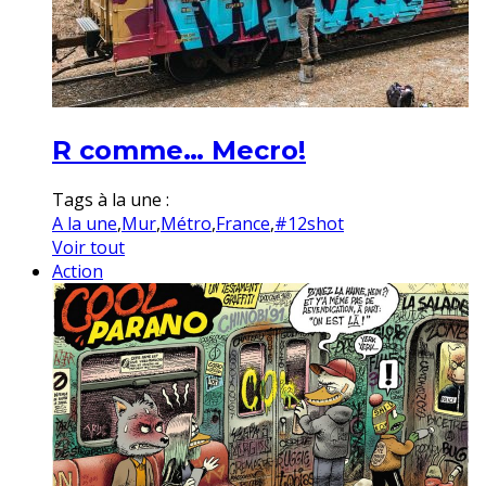
R comme… Mecro!
Tags à la une :
A la une
,
Mur
,
Métro
,
France
,
#12shot
Voir tout
Action