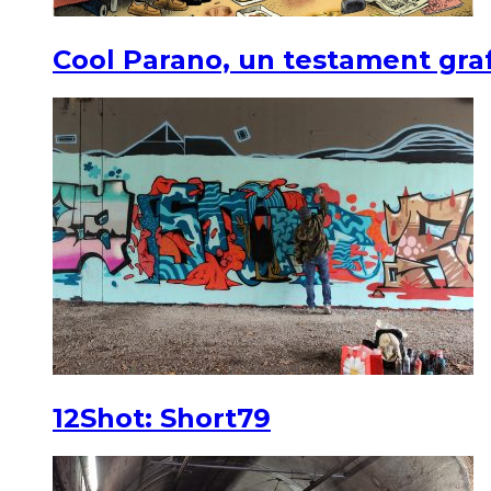
Cool Parano, un testament graf
12Shot: Short79