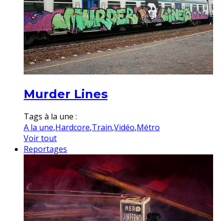
Murder Lines
Tags à la une :
A la une
,
Hardcore
,
Train
,
Vidéo
,
Métro
Voir tout
Reportages