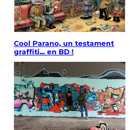
Cool Parano, un testament
graffiti… en BD !