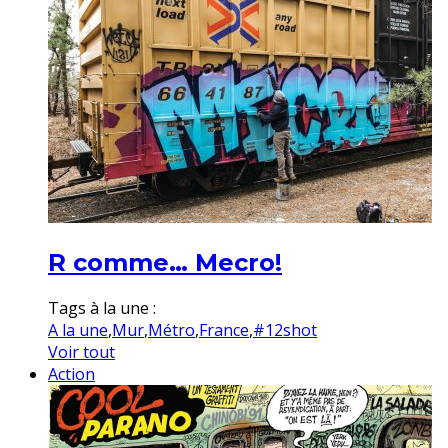
R comme… Mecro!
Tags à la une :
A la une
,
Mur
,
Métro
,
France
,
#12shot
Voir tout
Action