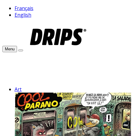
Français
English
Menu
Art