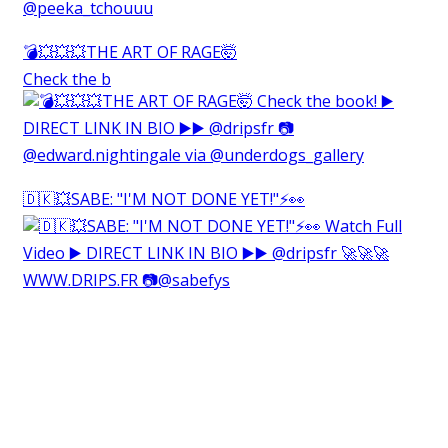
💣💥💥💥THE ART OF RAGE🤯⁠
Check the b
🇩🇰💥SABE: "I'M NOT DONE YET!"⚡️👀⁠