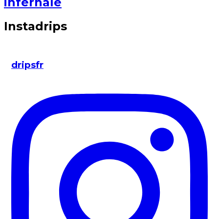
infernale
Instadrips
dripsfr