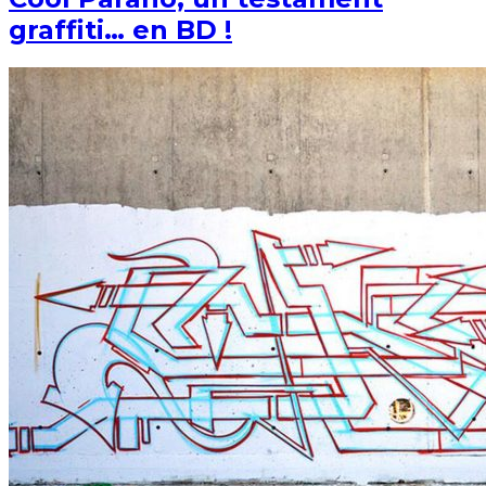
graffiti… en BD !