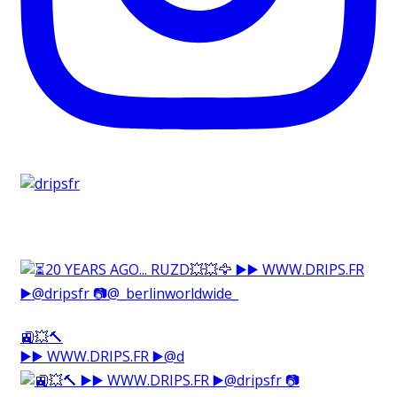
🚉💥🔨⁠
▶️▶️ WWW.DRIPS.FR ▶️@d