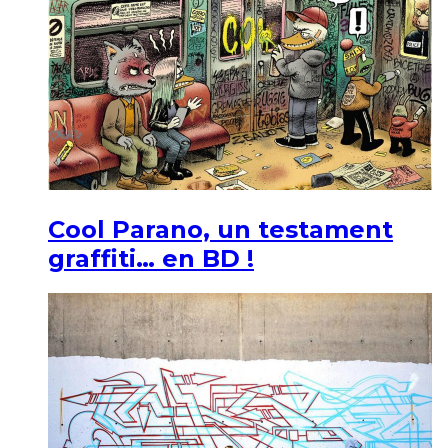
Cool Parano, un testament
graffiti… en BD !