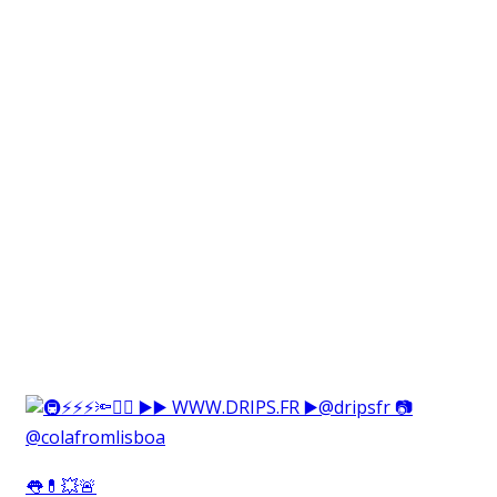
👅💊💥🚨⁠