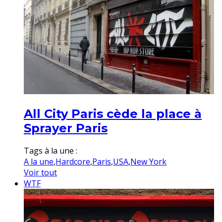
All City Paris cède la place à
Sprayer Paris
Tags à la une :
A la une
,
Hardcore
,
Paris
,
USA
,
New York
Voir tout
WTF