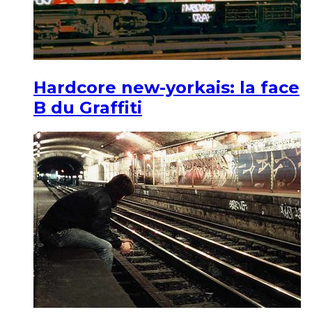
Hardcore new-yorkais: la face
B du Graffiti