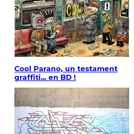
Cool Parano, un testament
graffiti… en BD !