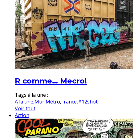
R comme… Mecro!
Tags à la une :
A la une
,
Mur
,
Métro
,
France
,
#12shot
Voir tout
Action