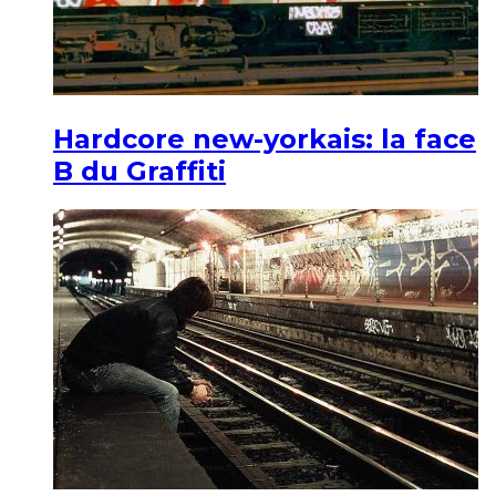
Hardcore new-yorkais: la face
B du Graffiti