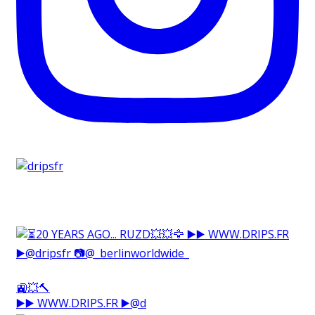
🚉💥🔨⁠
▶️▶️ WWW.DRIPS.FR ▶️@d