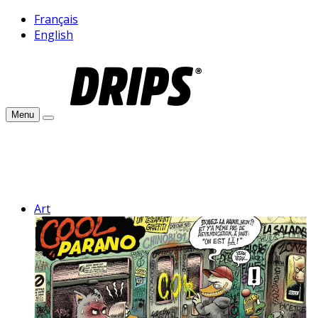
Français
English
Menu
Art