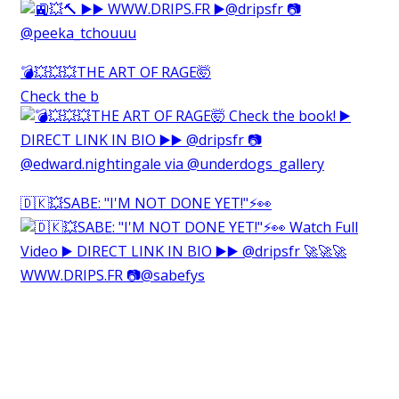
💣💥💥💥THE ART OF RAGE🤯⁠
Check the b
🇩🇰💥SABE: "I'M NOT DONE YET!"⚡️👀⁠