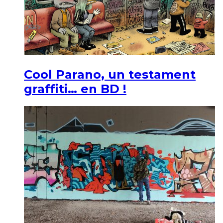
Cool Parano, un testament
graffiti… en BD !