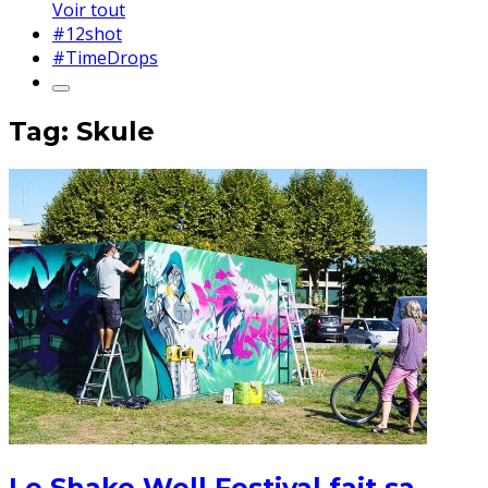
Voir tout
#12shot
#TimeDrops
Tag: Skule
Le Shake Well Festival fait sa