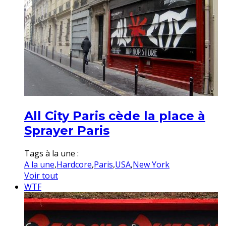
All City Paris cède la place à
Sprayer Paris
Tags à la une :
A la une
,
Hardcore
,
Paris
,
USA
,
New York
Voir tout
WTF