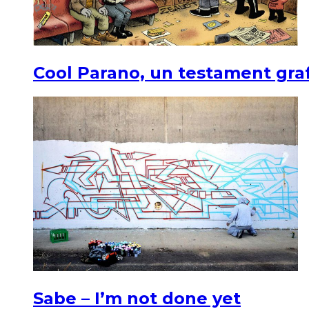
Cool Parano, un testament graf
Sabe – I’m not done yet