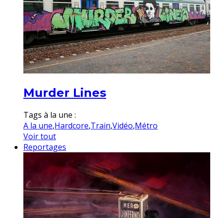
Murder Lines
Tags à la une :
A la une
,
Hardcore
,
Train
,
Vidéo
,
Métro
Voir tout
Reportages