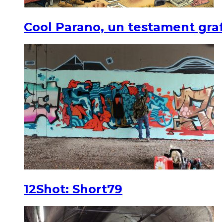
Cool Parano, un testament graf
12Shot: Short79