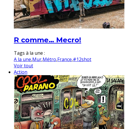
R comme… Mecro!
Tags à la une :
A la une
,
Mur
,
Métro
,
France
,
#12shot
Voir tout
Action