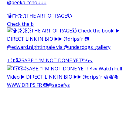
💣💥💥💥THE ART OF RAGE🤯⁠
Check the b
🇩🇰💥SABE: "I'M NOT DONE YET!"⚡️👀⁠