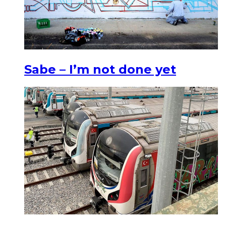
Sabe – I’m not done yet