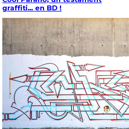
graffiti… en BD !