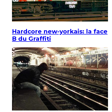
Hardcore new-yorkais: la face
B du Graffiti