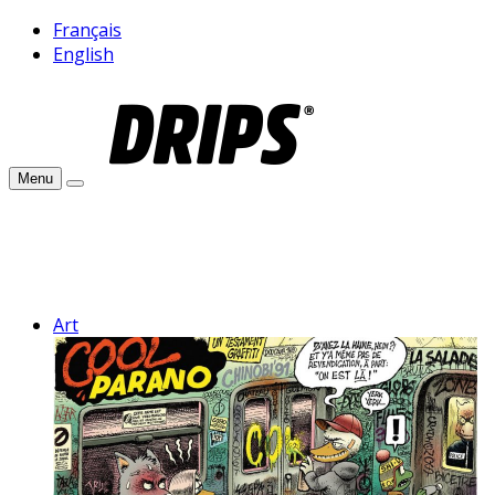
Français
English
Menu
Art