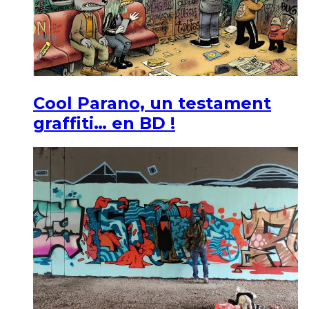
Cool Parano, un testament
graffiti… en BD !