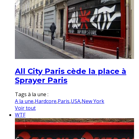
All City Paris cède la place à
Sprayer Paris
Tags à la une :
A la une
,
Hardcore
,
Paris
,
USA
,
New York
Voir tout
WTF