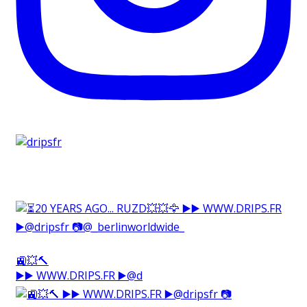
🚉💥🔨⁠
▶️▶️ WWW.DRIPS.FR ▶️@d