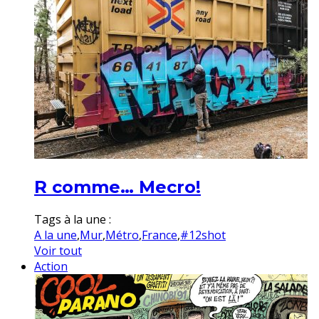
R comme… Mecro!
Tags à la une :
A la une
,
Mur
,
Métro
,
France
,
#12shot
Voir tout
Action