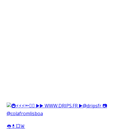
👅💊💥🚨⁠