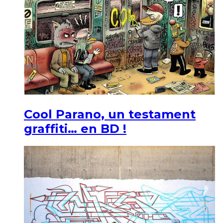
Cool Parano, un testament
graffiti… en BD !