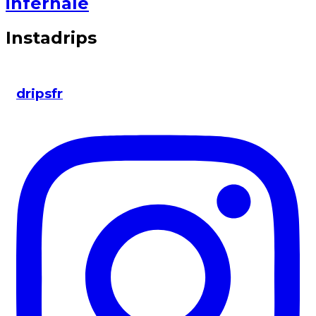
infernale
Instadrips
dripsfr