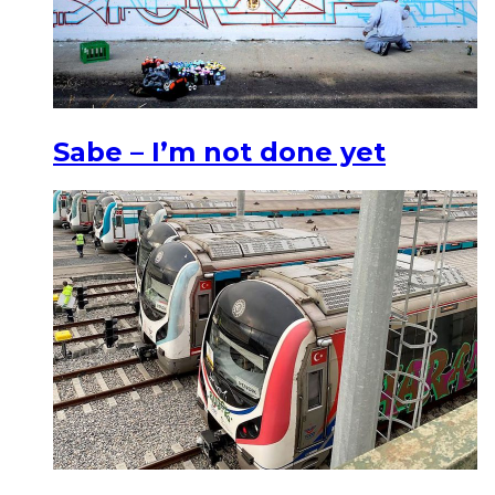
Sabe – I’m not done yet