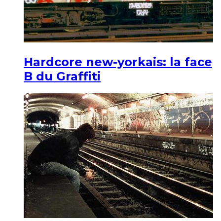
Hardcore new-yorkais: la face
B du Graffiti