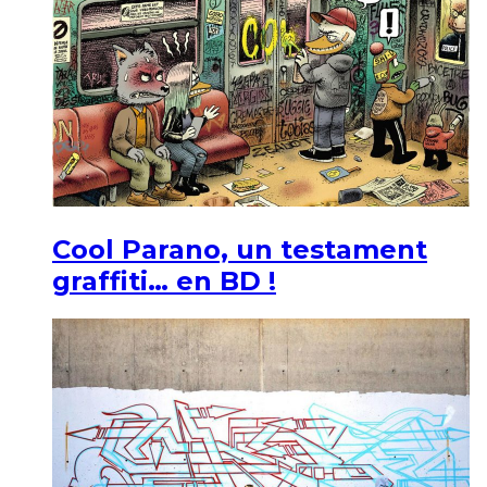
Cool Parano, un testament
graffiti… en BD !