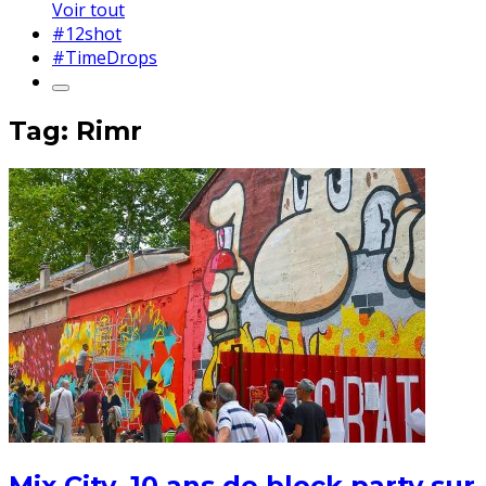
Voir tout
#12shot
#TimeDrops
Tag: Rimr
Mix City, 10 ans de block party sur