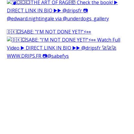
🇩🇰💥SABE: "I'M NOT DONE YET!"⚡️👀⁠