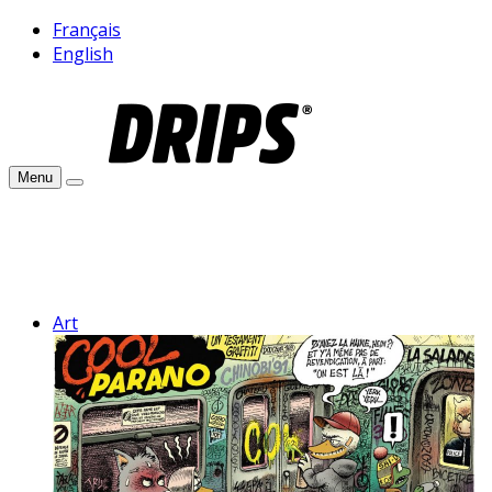
Français
English
Menu
Art