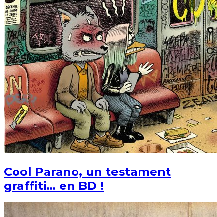
Cool Parano, un testament
graffiti… en BD !