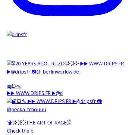
🚉💥🔨⁠
▶️▶️ WWW.DRIPS.FR ▶️@d
💣💥💥💥THE ART OF RAGE🤯⁠
Check the b