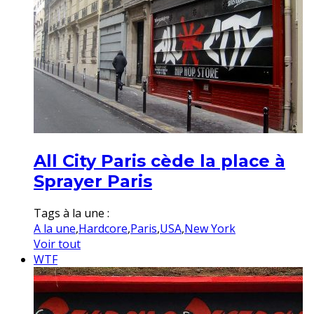
All City Paris cède la place à
Sprayer Paris
Tags à la une :
A la une
,
Hardcore
,
Paris
,
USA
,
New York
Voir tout
WTF