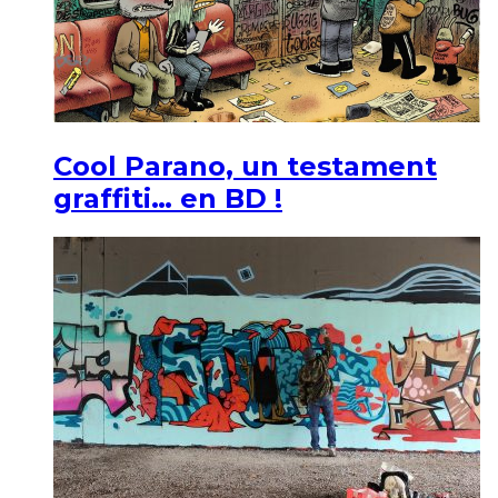
Cool Parano, un testament
graffiti… en BD !