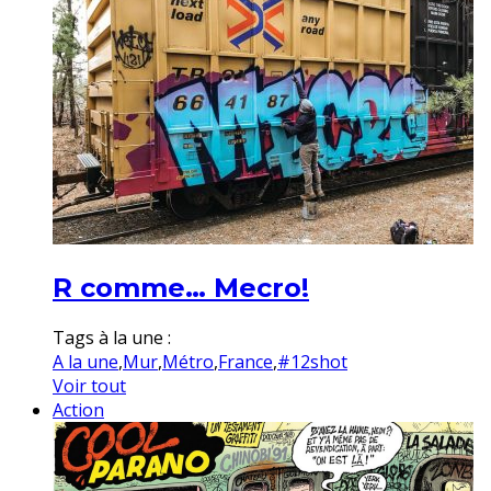
R comme… Mecro!
Tags à la une :
A la une
,
Mur
,
Métro
,
France
,
#12shot
Voir tout
Action