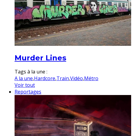
Murder Lines
Tags à la une :
A la une
,
Hardcore
,
Train
,
Vidéo
,
Métro
Voir tout
Reportages