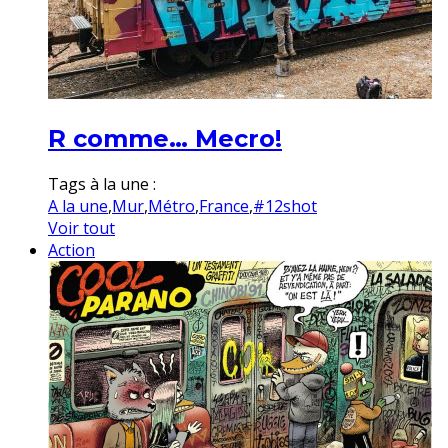
R comme… Mecro!
Tags à la une :
A la une
,
Mur
,
Métro
,
France
,
#12shot
Voir tout
Action