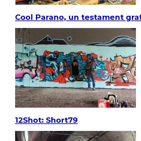
Cool Parano, un testament graf
12Shot: Short79