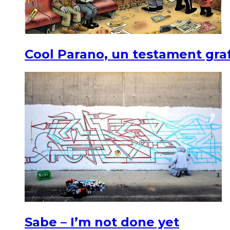
Cool Parano, un testament graf
Sabe – I’m not done yet