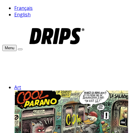
Français
English
Menu
Art