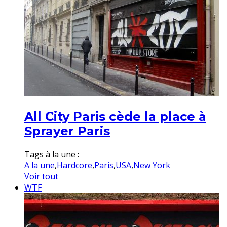
All City Paris cède la place à
Sprayer Paris
Tags à la une :
A la une
,
Hardcore
,
Paris
,
USA
,
New York
Voir tout
WTF