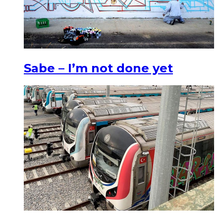
Sabe – I’m not done yet