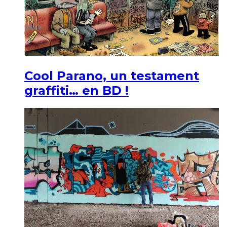
Cool Parano, un testament
graffiti… en BD !