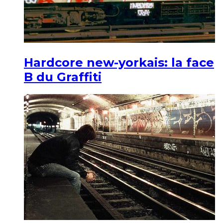
Hardcore new-yorkais: la face
B du Graffiti