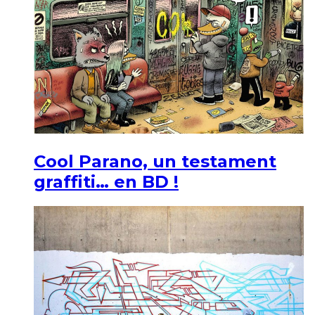
Cool Parano, un testament
graffiti… en BD !