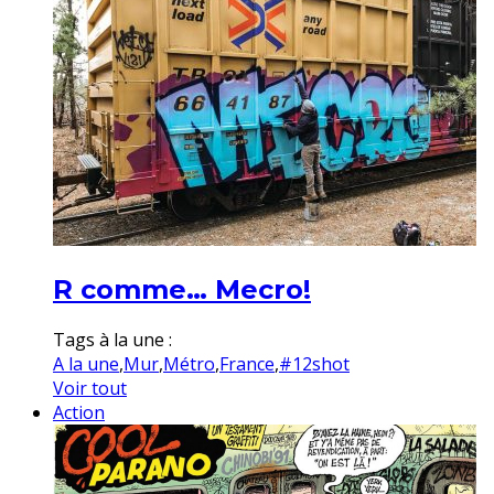
R comme… Mecro!
Tags à la une :
A la une
,
Mur
,
Métro
,
France
,
#12shot
Voir tout
Action