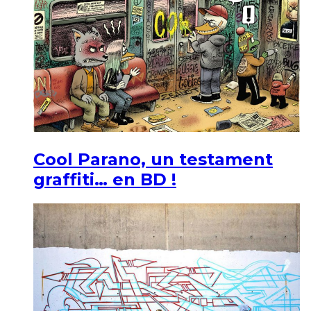
Cool Parano, un testament
graffiti… en BD !