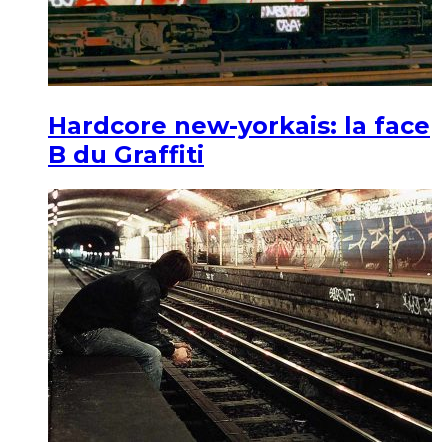
Hardcore new-yorkais: la face
B du Graffiti