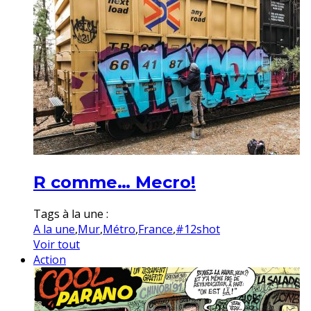
R comme… Mecro!
Tags à la une :
A la une
,
Mur
,
Métro
,
France
,
#12shot
Voir tout
Action