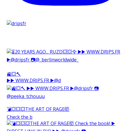
🚉💥🔨⁠
▶️▶️ WWW.DRIPS.FR ▶️@d
💣💥💥💥THE ART OF RAGE🤯⁠
Check the b