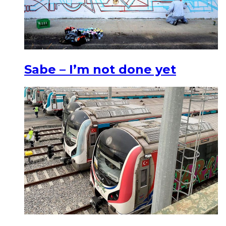
Sabe – I’m not done yet