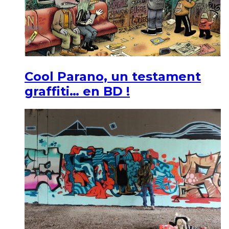
Cool Parano, un testament
graffiti… en BD !