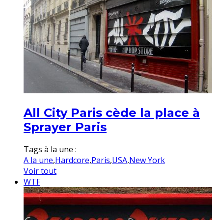
All City Paris cède la place à
Sprayer Paris
Tags à la une :
A la une
,
Hardcore
,
Paris
,
USA
,
New York
Voir tout
WTF