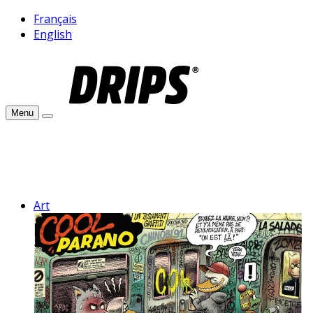
Français
English
Menu
Art