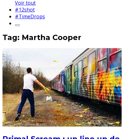
Voir tout
#12shot
#TimeDrops
Tag: Martha Cooper
Primal Scream : un line up de