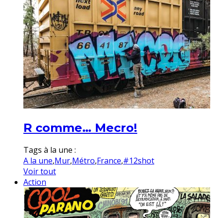
R comme… Mecro!
Tags à la une :
A la une
,
Mur
,
Métro
,
France
,
#12shot
Voir tout
Action