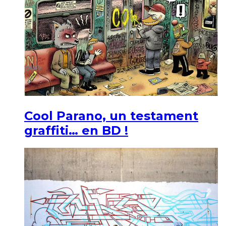
Cool Parano, un testament
graffiti… en BD !