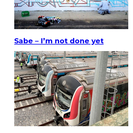
Sabe – I’m not done yet