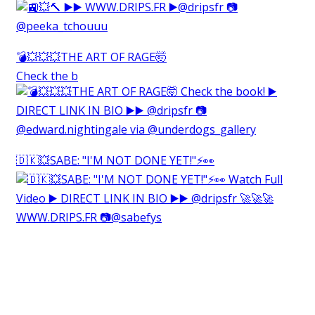
💣💥💥💥THE ART OF RAGE🤯⁠
Check the b
🇩🇰💥SABE: "I'M NOT DONE YET!"⚡️👀⁠