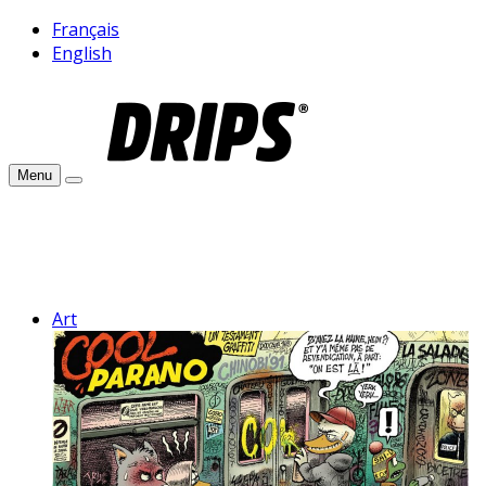
Français
English
Menu
Art