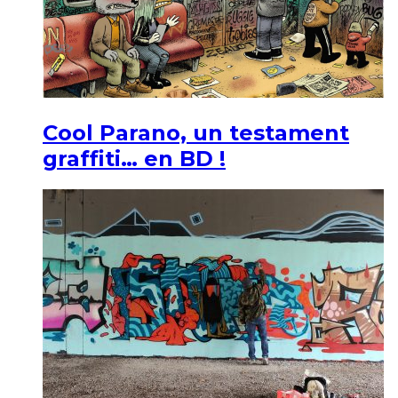
Cool Parano, un testament
graffiti… en BD !