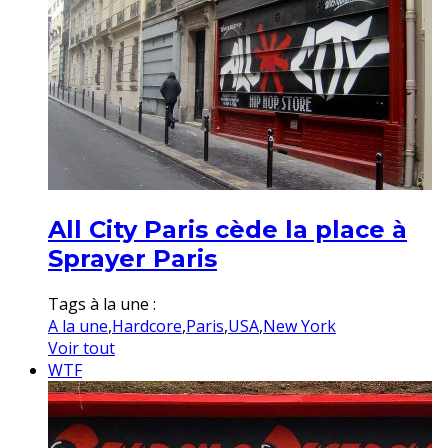
All City Paris cède la place à
Sprayer Paris
Tags à la une :
A la une
,
Hardcore
,
Paris
,
USA
,
New York
Voir tout
WTF