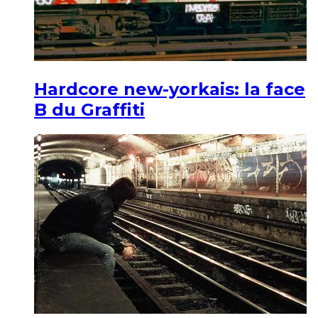
Hardcore new-yorkais: la face
B du Graffiti