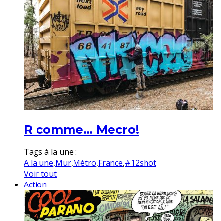
R comme… Mecro!
Tags à la une :
A la une
,
Mur
,
Métro
,
France
,
#12shot
Voir tout
Action