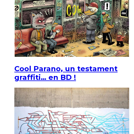
Cool Parano, un testament
graffiti… en BD !