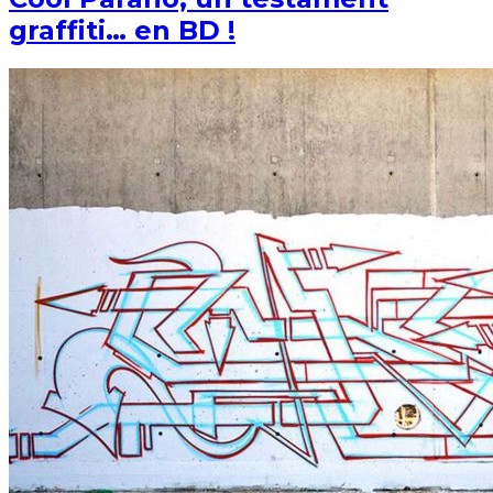
graffiti… en BD !