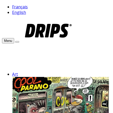
Français
English
Menu
Art