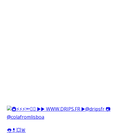
👅💊💥🚨⁠