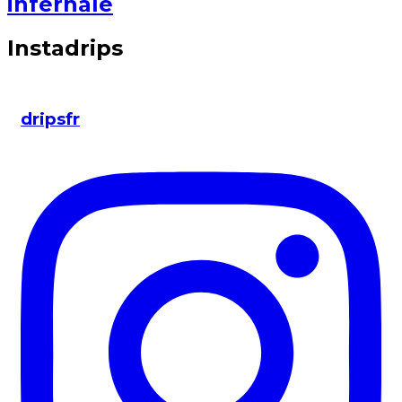
infernale
Instadrips
dripsfr