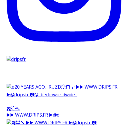
🚉💥🔨⁠
▶️▶️ WWW.DRIPS.FR ▶️@d