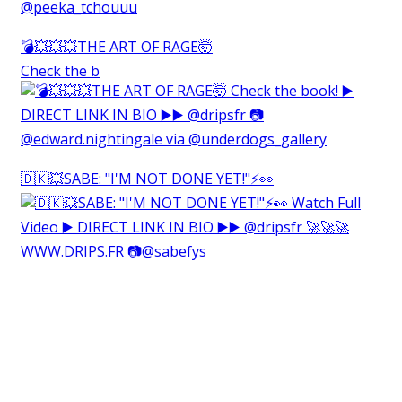
💣💥💥💥THE ART OF RAGE🤯⁠
Check the b
🇩🇰💥SABE: "I'M NOT DONE YET!"⚡️👀⁠