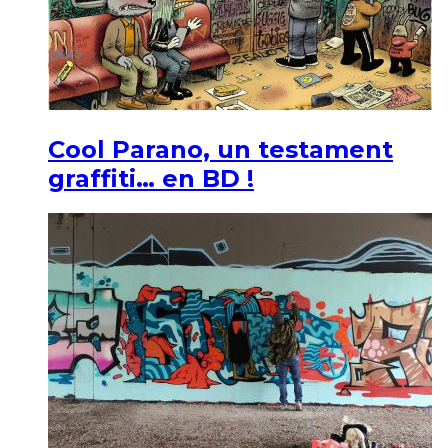
Cool Parano, un testament
graffiti… en BD !