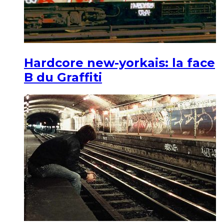
Hardcore new-yorkais: la face
B du Graffiti