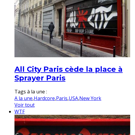
All City Paris cède la place à
Sprayer Paris
Tags à la une :
A la une
,
Hardcore
,
Paris
,
USA
,
New York
Voir tout
WTF