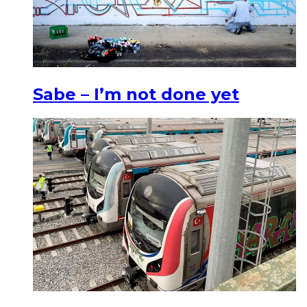
Sabe – I’m not done yet